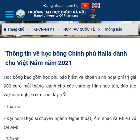
Đăng nhập
Liên hệ
Trang chủ
KHCN-HTPT
HỢP TÁC QUỐC TẾ
Thông báo
GIỚI THIỆU
Thông tin về học bổng Chính phủ Italia dành
CƠ CẤU TỔ CHỨC
cho Việt Năm năm 2021
TUYỂN SINH
Học bổng bao gồm học phí, bảo hiểm và khoản sinh hoạt phí trị giá
900 euro mỗi tháng, dành cho các chương trình học tập, đào tạo
ĐÀO TẠO
và/hoặc nghiên cứu sau đây ở Ý:
ĐẢM BẢO CHẤT LƯỢNG
- Thạc sĩ;
KHOA HỌC CÔNG NGHỆ
- Đại học/Thạc sĩ chuyên ngành Nghệ thuật, Âm nhạc và Khiêu vũ
(AFAM);
HTQT
- Tiến sĩ;