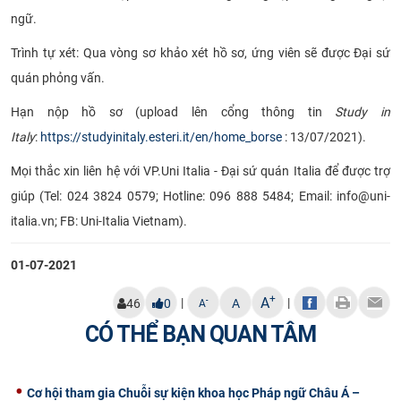
ngữ.
Trình tự xét: Qua vòng sơ khảo xét hồ sơ, ứng viên sẽ được Đại sứ
quán phỏng vấn.
Hạn nộp hồ sơ (upload lên
cổng thông tin
Study in
Italy
:
https://studyinitaly.esteri.it/en/home_borse
: 13/07/2021).
Mọi thắc xin liên hệ với VP.Uni Italia - Đại sứ quán Italia để được trợ
giúp (Tel:
024 3824 0579
; Hotline:
096 888 5484
; Email:
info@uni-
italia.vn
; FB: Uni-Italia Vietnam).
01-07-2021
+
A
|
|
-
46
0
A
A
CÓ THỂ BẠN QUAN TÂM
Cơ hội tham gia Chuỗi sự kiện khoa học Pháp ngữ Châu Á –