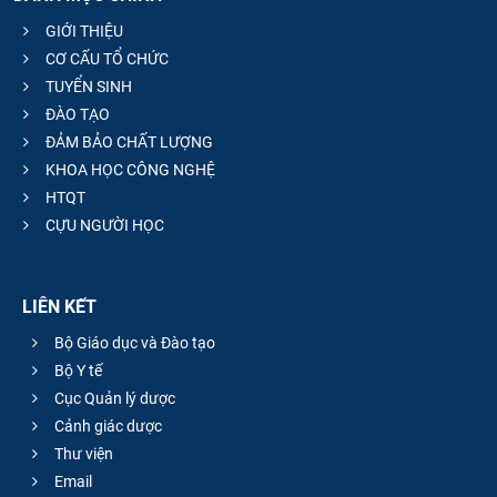
GIỚI THIỆU
CƠ CẤU TỔ CHỨC
TUYỂN SINH
ĐÀO TẠO
ĐẢM BẢO CHẤT LƯỢNG
KHOA HỌC CÔNG NGHỆ
HTQT
CỰU NGƯỜI HỌC
LIÊN KẾT
Bộ Giáo dục và Đào tạo
Bộ Y tế
Cục Quản lý dược
Cảnh giác dược
Thư viện
Email