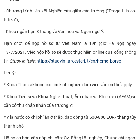
CỰU NGƯỜI HỌC
- Chương trình liên kết Nghiên cứu giữa các trường (“Progetti in co-
tutela”);
- Khóa ngắn hạn 3 tháng về Văn hóa và Ngôn ngữ Ý.
Hạn chót để nộp hồ sơ từ Việt Nam là 19h (giờ Hà Nội) ngày
13/7/2021. Việc nộp hồ sơ sẽ được thực hiện online qua cổng thông
tin
Study in Italy
:
https://studyinitaly.esteri.it/en/home_borse
Lưu ý:
* Khóa Thạc sĩ không cần có kinh nghiệm làm việc vẫn có thể apply
* Khóa Tiến sĩ và Khóa Nghệ thuật, Âm nhạc và Khiêu vũ (AFAM)
sẽ
cần có thư chấp nhận của trường Ý;
* Ý là nước có chi phí ăn ở thấp, dao động từ 500-800 EUR/ tháng tùy
thành phố
Hồ sơ cơ bản cần nộp chỉ cần: CV, Bằng tốt nghiệp, Chứng chỉ ngoại