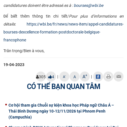
candidatures doivent être adressé.es à :
bourses@wbi.be
Để biết thêm thông tin chi tiết/
Pour plus d’informations en
détails
:
https://wbi.be/fr/news/news-item/appel-candidatures-
bourses-dexcellence-formation-postdoctorale-belgique-
francophone
Trân trọng/Bien à vous,
19-04-2023
+
A
|
|
-
305
4
A
A
CÓ THỂ BẠN QUAN TÂM
Cơ hội tham gia Chuỗi sự kiện khoa học Pháp ngữ Châu Á –
Thái Bình Dương ngày 10-12/11/2026 tại Phnom Penh
(Campuchia)