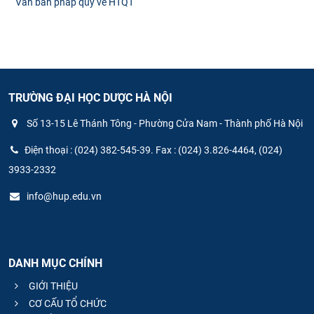
Văn bản pháp quy về HTQT
TRƯỜNG ĐẠI HỌC DƯỢC HÀ NỘI
Số 13-15 Lê Thánh Tông - Phường Cửa Nam - Thành phố Hà Nội
Điện thoại : (024) 382-545-39. Fax : (024) 3.826-4464, (024)
3933-2332
info@hup.edu.vn
DANH MỤC CHÍNH
GIỚI THIỆU
CƠ CẤU TỔ CHỨC