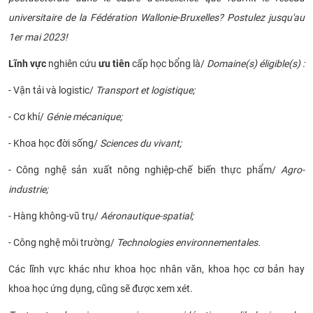
CỰU NGƯỜI HỌC
universitaire de la Fédération Wallonie-Bruxelles? Postulez jusqu'au
1er mai 2023!
Lĩnh vực
nghiên cứu
ưu tiên
cấp học bổng là/
Domaine(s) éligible(s) :
- Vận tải và logistic/
Transport et logistique;
- Cơ khí/
Génie mécanique;
- Khoa học đời sống/
Sciences du vivant;
- Công nghệ sản xuất nông nghiệp-chế biến thực phẩm/
Agro-
industrie;
- Hàng không-vũ trụ/
Aéronautique-spatial;
- Công nghệ môi trường/
Technologies environnementales.
Các lĩnh vực khác như khoa học nhân văn, khoa học cơ bản hay
khoa học ứng dụng, cũng sẽ được xem xét.