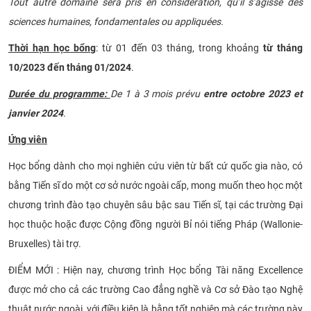
Tout autre domaine sera pris en considération, qu’il s’agisse des
sciences humaines, fondamentales ou appliquées.
Thời hạn học bổng
: từ 01 đến 03 tháng, trong khoảng
từ tháng
10/2023 đến tháng 01/2024
.
Durée du programme:
De 1 à 3 mois prévu
entre octobre 2023 et
janvier 2024
.
Ứng viên
Học bổng dành cho mọi nghiên cứu viên từ bất cứ quốc gia nào, có
bằng Tiến sĩ do một cơ sở nước ngoài cấp, mong muốn theo học một
chương trình đào tạo chuyên sâu bậc sau Tiến sĩ, tại các trường Đại
học thuộc hoặc được Cộng đồng người Bỉ nói tiếng Pháp (Wallonie-
Bruxelles) tài trợ.
ĐIỂM MỚI : Hiện nay, chương trình Học bổng Tài năng Excellence
được mở cho cả các trường Cao đẳng nghề và Cơ sở Đào tạo Nghệ
thuật nước ngoài, với điều kiện là bằng tốt nghiệp mà các trường này