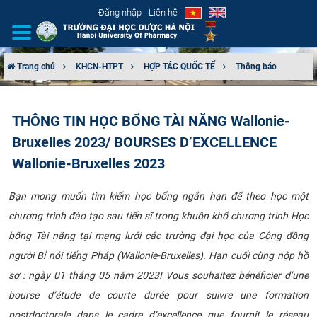
Đăng nhập
Liên hệ
Trang chủ
KHCN-HTPT
HỢP TÁC QUỐC TẾ
Thông báo
GIỚI THIỆU
THÔNG TIN HỌC BỔNG TÀI NĂNG Wallonie-
CƠ CẤU TỔ CHỨC
Bruxelles 2023/ BOURSES D’EXCELLENCE
TUYỂN SINH
Wallonie-Bruxelles 2023
ĐÀO TẠO
Bạn mong muốn tìm kiếm học bổng ngắn hạn để theo học một
chương trình đào tạo sau tiến sĩ trong khuôn khổ chương trình Học
ĐẢM BẢO CHẤT LƯỢNG
bổng Tài năng tại mạng lưới các trường đại học của Cộng đồng
người Bỉ nói tiếng Pháp (Wallonie-Bruxelles). Hạn cuối cùng nộp hồ
KHOA HỌC CÔNG NGHỆ
sơ : ngày 01 tháng 05 năm 2023! Vous souhaitez bénéficier d’une
bourse d’étude de courte durée pour suivre une formation
HTQT
postdoctorale dans le cadre d’excellence que fournit le réseau