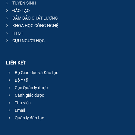
TUYỂN SINH
ĐÀO TẠO
ĐẢM BẢO CHẤT LƯỢNG
KHOA HỌC CÔNG NGHỆ
HTQT
CỰU NGƯỜI HỌC
LIÊN KẾT
Bộ Giáo dục và Đào tạo
Bộ Y tế
Cục Quản lý dược
Cảnh giác dược
Thư viện
Email
Quản lý đào tạo