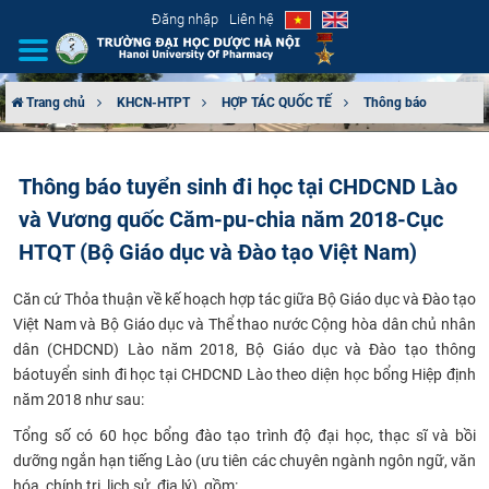
Đăng nhập
Liên hệ
Trang chủ
KHCN-HTPT
HỢP TÁC QUỐC TẾ
Thông báo
GIỚI THIỆU
Thông báo tuyển sinh đi học tại CHDCND Lào
CƠ CẤU TỔ CHỨC
và Vương quốc Căm-pu-chia năm 2018-Cục
TUYỂN SINH
HTQT (Bộ Giáo dục và Đào tạo Việt Nam)
Căn cứ Thỏa thuận về kế hoạch hợp tác giữa Bộ Giáo dục và Đào tạo
ĐÀO TẠO
Việt Nam và Bộ Giáo dục và Thể thao nước Cộng hòa dân chủ nhân
dân (CHDCND) Lào năm 2018, Bộ Giáo dục và Đào tạo thông
ĐẢM BẢO CHẤT LƯỢNG
báo
tuyển sinh đi học tại CHDCND Lào theo diện học bổng Hiệp định
năm 2018
như sau:
KHOA HỌC CÔNG NGHỆ
Tổng số có 60 học bổng đào tạo trình độ đại học, thạc sĩ và bồi
dưỡng ngắn hạn tiếng Lào (ưu tiên các chuyên ngành ngôn ngữ, văn
HTQT
hóa, chính trị, lịch sử, địa lý), gồm: