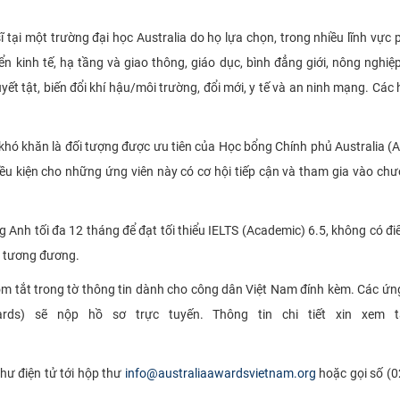
tại một trường đại học Australia do họ lựa chọn, trong nhiều lĩnh vực p
iển kinh tế, hạ tầng và giao thông, giáo dục, bình đẳng giới, nông nghiệ
yết tật, biến đổi khí hậu/môi trường, đổi mới, y tế và an ninh mạng. Các
 khó khăn là đối tượng được ưu tiên của Học bổng Chính phủ Australia (
ều kiện cho những ứng viên này có cơ hội tiếp cận và tham gia vào chư
g Anh tối đa 12 tháng để đạt tối thiểu IELTS (Academic) 6.5, không có đ
 tương đương.
tóm tắt trong tờ thông tin dành cho công dân Việt Nam đính kèm. Các ứng
ards) sẽ nộp hồ sơ trực tuyến. Thông tin chi tiết xin xem t
thư điện tử tới hộp thư
info@australiaawardsvietnam.org
hoặc gọi số (