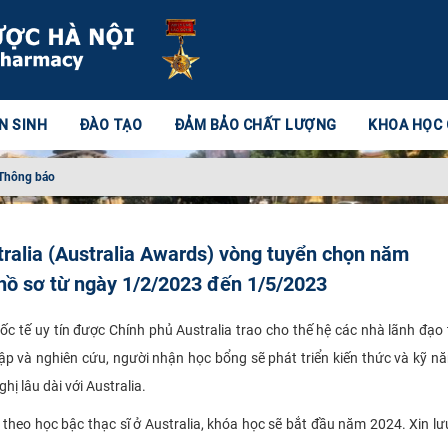
N SINH
ĐÀO TẠO
ĐẢM BẢO CHẤT LƯỢNG
KHOA HỌC
Thông báo
ralia (Australia Awards) vòng tuyển chọn năm
hồ sơ từ ngày 1/2/2023 đến 1/5/2023
c tế uy tín được Chính phủ Australia trao cho thế hệ các nhà lãnh đạo
 tập và nghiên cứu, người nhận học bổng sẽ phát triển kiến thức và kỹ 
hị lâu dài với Australia.
heo học bậc thạc sĩ ở Australia, khóa học sẽ bắt đầu năm 2024. Xin lưu