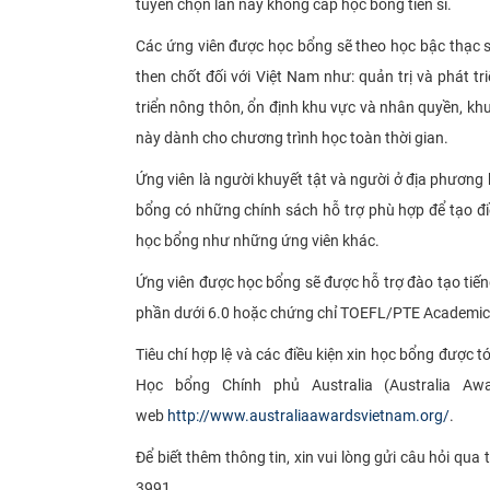
tuyển chọn lần này không cấp học bổng tiến sĩ.
Các ứng viên được học bổng sẽ theo học bậc thạc sĩ 
then chốt đối với Việt Nam như:
quản trị và phát tr
triển nông thôn, ổn định khu vực và nhân quyền, khu
này dành cho chương trình học toàn thời gian.
Ứng viên là người khuyết tật và người ở địa phương
bổng có những chính sách hỗ trợ phù hợp để tạo đi
học bổng như những ứng viên khác.
Ứng viên được học bổng sẽ được hỗ trợ đào tạo tiến
phần dưới 6.0 hoặc chứng chỉ TOEFL/PTE Academic
Tiêu chí hợp lệ và các điều kiện xin học bổng được 
Học bổng Chính phủ Australia (Australia Aw
web
http://www.australiaawardsvietnam.org/
.
Để biết thêm thông tin, xin vui lòng gửi câu hỏi qua 
3991.