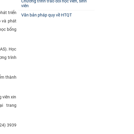
Chương trình trao đổi học viên, sinh
viên
hát triển
Văn bản pháp quy về HTQT
p và phát
 học bổng
AAS). Học
ơng trình
iểm thành
 viên xin
ại trang
024) 3939