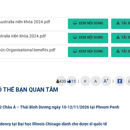
Australia niên khóa 2024.pdf
XEM NỘI DUNG
TẢI 
tralia niên khóa 2024.pdf
XEM NỘI DUNG
TẢI 
hức-Organisational benefits.pdf
XEM NỘI DUNG
TẢI 
+
A
|
|
-
430
15
A
A
Ó THỂ BẠN QUAN TÂM
gữ Châu Á – Thái Bình Dương ngày 10-12/11/2026 tại Phnom Penh
ncy tại Đại học Illinois Chicago dành cho dược sĩ quốc tế