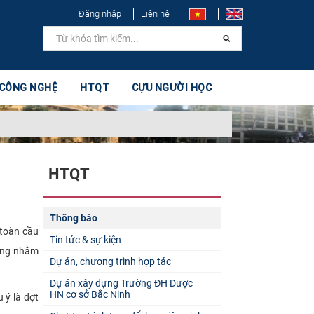
Đăng nhập
Liên hệ
 CÔNG NGHỆ
HTQT
CỰU NGƯỜI HỌC
HTQT
Thông báo
 toàn cầu
Tin tức & sự kiện
năng nhằm
Dự án, chương trình hợp tác
Dự án xây dựng Trường ĐH Dược
HN cơ sở Bắc Ninh
 ý là đợt