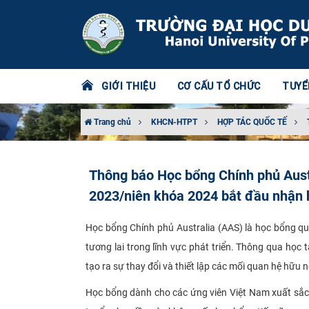
GIỚI THIỆU
CƠ CẤU TỔ CHỨC
TUYỂ
Trang chủ
KHCN-HTPT
HỢP TÁC QUỐC TẾ
Thông báo Học bổng Chính phủ Aust
2023/niên khóa 2024 bắt đầu nhận 
Học bổng Chính phủ Australia (AAS) là học bổng quố
tương lai trong lĩnh vực phát triển. Thông qua học
tạo ra sự thay đổi và thiết lập các mối quan hệ hữu ng
Học bổng dành cho các ứng viên Việt Nam xuất sắc t