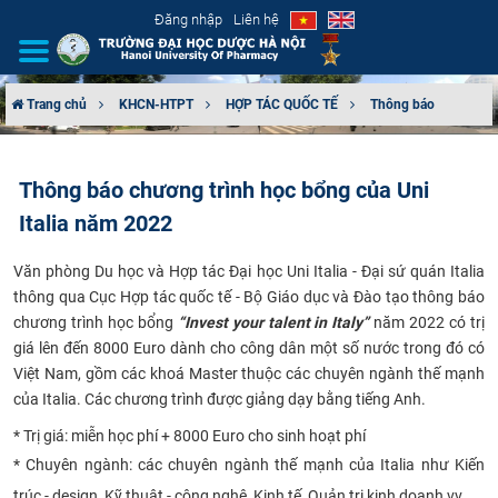
Đăng nhập
Liên hệ
Trang chủ
KHCN-HTPT
HỢP TÁC QUỐC TẾ
Thông báo
GIỚI THIỆU
Thông báo chương trình học bổng của Uni
CƠ CẤU TỔ CHỨC
Italia năm 2022
TUYỂN SINH
Văn phòng Du học và Hợp tác Đại học Uni Italia - Đại sứ quán Italia
thông qua Cục Hợp tác quốc tế - Bộ Giáo dục và Đào tạo thông báo
ĐÀO TẠO
chương trình học bổng
“Invest your talent in Italy”
năm 2022 có trị
giá lên đến 8000 Euro dành cho công dân một số nước trong đó có
ĐẢM BẢO CHẤT LƯỢNG
Việt Nam, gồm các khoá Master thuộc các chuyên ngành thế mạnh
của Italia. Các chương trình được giảng dạy bằng tiếng Anh.
KHOA HỌC CÔNG NGHỆ
* Trị giá: miễn học phí + 8000 Euro cho sinh hoạt phí
* Chuyên ngành: các chuyên ngành thế mạnh của Italia như Kiến
HTQT
trúc - design, Kỹ thuật - công nghệ, Kinh tế, Quản trị kinh doanh vv...