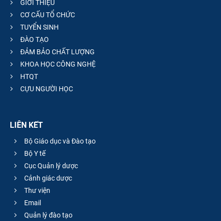
GIỚI THIỆU
CƠ CẤU TỔ CHỨC
TUYỂN SINH
ĐÀO TẠO
ĐẢM BẢO CHẤT LƯỢNG
KHOA HỌC CÔNG NGHỆ
HTQT
CỰU NGƯỜI HỌC
LIÊN KẾT
Bộ Giáo dục và Đào tạo
Bộ Y tế
Cục Quản lý dược
Cảnh giác dược
Thư viện
Email
Quản lý đào tạo