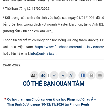
CỰU NGƯỜI HỌC
* Thời hạn đăng ký:
15/02/2022
;
* Đối tượng: các sinh viên sinh vào hoặc sau ngày 01/01/1996, đã có
bằng Đại học tương thích với ngành Master lựa chọn, tiếng Anh B2.
(Không cần kinh nghiệm làm việc);
Thông tin chi tiết về chương trình học bổng vui lòng tham khảo tại FP
Uni-Italia Việt Nam
https://www.facebook.com/uni.italia.vietnam
/
hoặc liên hệ email:
info@uni-italia.vn
.
24-01-2022
+
A
|
|
-
84
0
A
A
CÓ THỂ BẠN QUAN TÂM
Cơ hội tham gia Chuỗi sự kiện khoa học Pháp ngữ Châu Á –
Thái Bình Dương ngày 10-12/11/2026 tại Phnom Penh