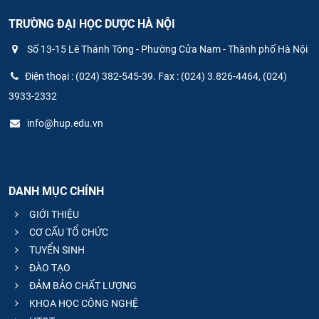
TRƯỜNG ĐẠI HỌC DƯỢC HÀ NỘI
Số 13-15 Lê Thánh Tông - Phường Cửa Nam - Thành phố Hà Nội
Điện thoại : (024) 382-545-39. Fax : (024) 3.826-4464, (024)
3933-2332
info@hup.edu.vn
DANH MỤC CHÍNH
GIỚI THIỆU
CƠ CẤU TỔ CHỨC
TUYỂN SINH
ĐÀO TẠO
ĐẢM BẢO CHẤT LƯỢNG
KHOA HỌC CÔNG NGHỆ