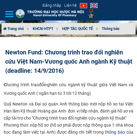
Đăng nhập
Liên hệ
Trang chủ
KHCN-HTPT
HỢP TÁC QUỐC TẾ
Thông báo
GIỚI THIỆU
Newton Fund: Chương trình trao đổi nghiên
CƠ CẤU TỔ CHỨC
cứu Việt Nam-Vương quốc Anh ngành Kỹ thuật
TUYỂN SINH
(deadline: 14/9/2016)
ĐÀO TẠO
C
hương trình traođổinghiên cứu ngành kỹ thuật giữa Việt Nam và
Vương quốc Anh ( ngắn hạn từ 3 tới 12 tháng)
ĐẢM BẢO CHẤT LƯỢNG
Quỹ Newton và Đại sứ quán Anh thông báo mời nộp hồ sơ tại
Viện
Hàn lâm Kỹ
thuật Hoàng gia Anh- đơn vị tiếp nhận, đánh giá hồ sơ và
KHOA HỌC CÔNG NGHỆ
cấp tài trợ cho "
Chương trình trao đổi nghiên cứu ngành kỹ thuật"
Phương thức
nộp hồ sơ (hồ sơ phải được nộp thông qua 1 nhà khoa
HTQT
học đang làm việc tại Anh) được đăng chi tiết trong
thông báo
của