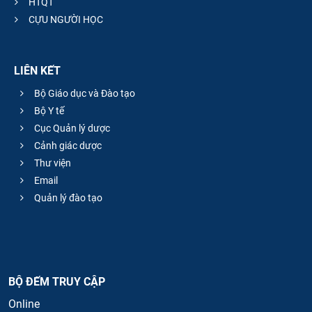
HTQT
CỰU NGƯỜI HỌC
LIÊN KẾT
Bộ Giáo dục và Đào tạo
Bộ Y tế
Cục Quản lý dược
Cảnh giác dược
Thư viện
Email
Quản lý đào tạo
BỘ ĐẾM TRUY CẬP
Online