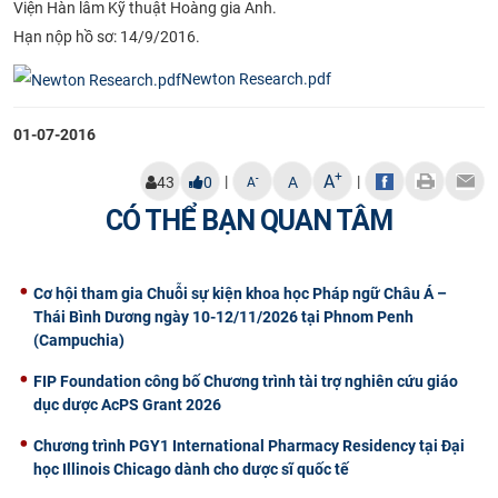
Viện Hàn lâm Kỹ thuật Hoàng gia Anh.
CỰU NGƯỜI HỌC
Hạn nộp hồ sơ: 14/9/2016.​
Newton Research.pdf
01-07-2016
+
A
|
|
-
43
0
A
A
CÓ THỂ BẠN QUAN TÂM
Cơ hội tham gia Chuỗi sự kiện khoa học Pháp ngữ Châu Á –
Thái Bình Dương ngày 10-12/11/2026 tại Phnom Penh
(Campuchia)
FIP Foundation công bố Chương trình tài trợ nghiên cứu giáo
dục dược AcPS Grant 2026
Chương trình PGY1 International Pharmacy Residency tại Đại
học Illinois Chicago dành cho dược sĩ quốc tế