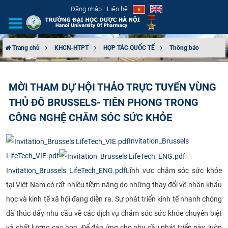
Đăng nhập
Liên hệ
Trang chủ
KHCN-HTPT
HỢP TÁC QUỐC TẾ
Thông báo
GIỚI THIỆU
MỜI THAM DỰ HỘI THẢO TRỰC TUYẾN VÙNG
CƠ CẤU TỔ CHỨC
THỦ ĐÔ BRUSSELS- TIÊN PHONG TRONG
TUYỂN SINH
CÔNG NGHỆ CHĂM SÓC SỨC KHỎE
ĐÀO TẠO
Invitation_Brussels
LifeTech_VIE.pdf
ĐẢM BẢO CHẤT LƯỢNG
Invitation_Brussels LifeTech_ENG.pdf
Lĩnh vực chăm sóc sức khỏe
tại Việt Nam có rất nhiều tiềm năng do những thay đổi về nhân khẩu
KHOA HỌC CÔNG NGHỆ
học và kinh tế xã hội đang diễn ra. Sự phát triển kinh tế nhanh chóng
đã thúc đẩy nhu cầu về các dịch vụ chăm sóc sức khỏe chuyên biệt
HTQT
và chất lượng cao hơn. Để đáp ứng cho nhu cầu phát triển này, luôn