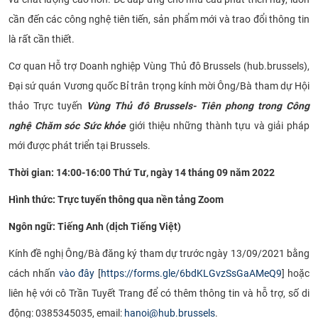
CỰU NGƯỜI HỌC
cần đến các công nghệ tiên tiến, sản phẩm mới và trao đổi thông tin
là rất cần thiết.
Cơ quan Hỗ trợ Doanh nghiệp Vùng Thủ đô Brussels (hub.brussels),
Đại sứ quán Vương quốc Bỉ trân trọng kính mời Ông/Bà tham dự Hội
thảo Trực tuyến
Vùng Thủ đô Brussels- Tiên phong trong Công
nghệ Chăm sóc Sức khỏe
giới thiệu những thành tựu và giải pháp
mới được phát triển tại Brussels.
Thời gian: 14:00-16:00 Thứ Tư, ngày 14 tháng 09 năm 2022
Hình thức: Trực tuyến thông qua nền tảng Zoom
Ngôn ngữ: Tiếng Anh (dịch Tiếng Việt)
Kính đề nghị Ông/Bà đăng ký tham dự trước ngày 13/09/2021 bằng
cách nhấn
vào đây
[
https://forms.gle/6bdKLGvzSsGaAMeQ9
] hoặc
liên hệ với cô Trần Tuyết Trang để có thêm thông tin và hỗ trợ, số di
động: 0385345035, email:
hanoi@hub.brussels
.