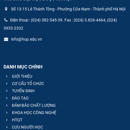
Số 13-15 Lê Thánh Tông - Phường Cửa Nam - Thành phố Hà Nội
Điện thoại : (024) 382-545-39. Fax : (024) 3.826-4464, (024)
3933-2332
info@hup.edu.vn
DANH MỤC CHÍNH
GIỚI THIỆU
CƠ CẤU TỔ CHỨC
TUYỂN SINH
ĐÀO TẠO
ĐẢM BẢO CHẤT LƯỢNG
KHOA HỌC CÔNG NGHỆ
HTQT
CỰU NGƯỜI HỌC