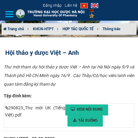
Đăng nhập
Liên hệ
Trang chủ
KHCN-HTPT
HỢP TÁC QUỐC TẾ
Thông báo
GIỚI THIỆU
Hội thảo y dược Việt – Anh
CƠ CẤU TỔ CHỨC
Thư mời tham dự hội thảo y dược Việt – Anh tại Hà Nội ngày 9/9 và
TUYỂN SINH
Thành phố Hồ Chí Minh ngày 16/9 . Các Thầy/Cô/học viên/sinh viên
quan tâm đăng ký tham dự
ĐÀO TẠO
Tệp đính kèm:
ĐẢM BẢO CHẤT LƯỢNG
290823_Thư mời UK (Tiếng
XEM NỘI DUNG
KHOA HỌC CÔNG NGHỆ
Việt).pdf
TẢI XUỐNG
HTQT