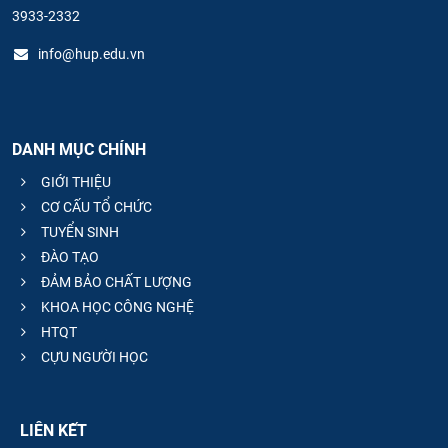
3933-2332
info@hup.edu.vn
DANH MỤC CHÍNH
GIỚI THIỆU
CƠ CẤU TỔ CHỨC
TUYỂN SINH
ĐÀO TẠO
ĐẢM BẢO CHẤT LƯỢNG
KHOA HỌC CÔNG NGHỆ
HTQT
CỰU NGƯỜI HỌC
LIÊN KẾT