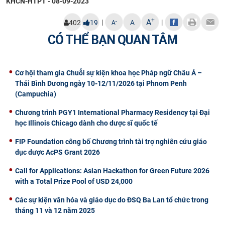
KHCN-HTPT - 08-09-2023
CỰU NGƯỜI HỌC
+
A
|
|
-
402
19
A
A
CÓ THỂ BẠN QUAN TÂM
Cơ hội tham gia Chuỗi sự kiện khoa học Pháp ngữ Châu Á –
Thái Bình Dương ngày 10-12/11/2026 tại Phnom Penh
(Campuchia)
Chương trình PGY1 International Pharmacy Residency tại Đại
học Illinois Chicago dành cho dược sĩ quốc tế
FIP Foundation công bố Chương trình tài trợ nghiên cứu giáo
dục dược AcPS Grant 2026
Call for Applications: Asian Hackathon for Green Future 2026
with a Total Prize Pool of USD 24,000
Các sự kiện văn hóa và giáo dục do ĐSQ Ba Lan tổ chức trong
tháng 11 và 12 năm 2025