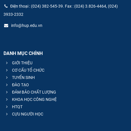
Điện thoại : (024) 382-545-39. Fax : (024) 3.826-4464, (024)
3933-2332
info@hup.edu.vn
DANH MỤC CHÍNH
GIỚI THIỆU
CƠ CẤU TỔ CHỨC
TUYỂN SINH
ĐÀO TẠO
ĐẢM BẢO CHẤT LƯỢNG
KHOA HỌC CÔNG NGHỆ
HTQT
CỰU NGƯỜI HỌC