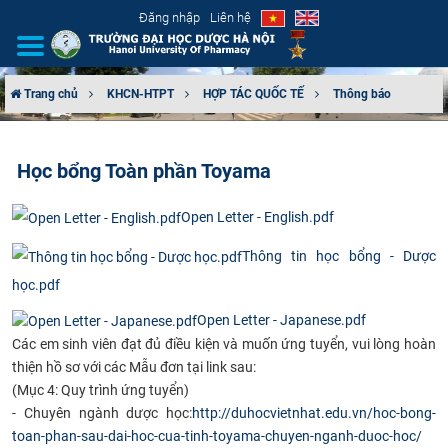
Đăng nhập
Liên hệ
Trang chủ
KHCN-HTPT
HỢP TÁC QUỐC TẾ
Thông báo
GIỚI THIỆU
Học bổng Toàn phần Toyama
CƠ CẤU TỔ CHỨC
Open Letter - English.pdf
TUYỂN SINH
Thông tin học bổng - Dược
ĐÀO TẠO
học.pdf
Open Letter - Japanese.pdf
ĐẢM BẢO CHẤT LƯỢNG
Các em sinh viên đạt đủ điều kiện và muốn ứng tuyển, vui lòng hoàn
thiện hồ sơ với các Mẫu đơn tại link sau:
KHOA HỌC CÔNG NGHỆ
(Mục 4: Quy trình ứng tuyển)
- Chuyên ngành dược học:
http://duhocvietnhat.edu.vn/hoc-bong-
HTQT
toan-phan-sau-dai-hoc-cua-tinh-toyama-chuyen-nganh-duoc-hoc/