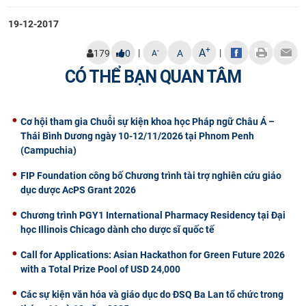
CỰU NGƯỜI HỌC
19-12-2017
+
A
|
|
-
179
0
A
A
CÓ THỂ BẠN QUAN TÂM
Cơ hội tham gia Chuỗi sự kiện khoa học Pháp ngữ Châu Á –
Thái Bình Dương ngày 10-12/11/2026 tại Phnom Penh
(Campuchia)
FIP Foundation công bố Chương trình tài trợ nghiên cứu giáo
dục dược AcPS Grant 2026
Chương trình PGY1 International Pharmacy Residency tại Đại
học Illinois Chicago dành cho dược sĩ quốc tế
Call for Applications: Asian Hackathon for Green Future 2026
with a Total Prize Pool of USD 24,000
Các sự kiện văn hóa và giáo dục do ĐSQ Ba Lan tổ chức trong