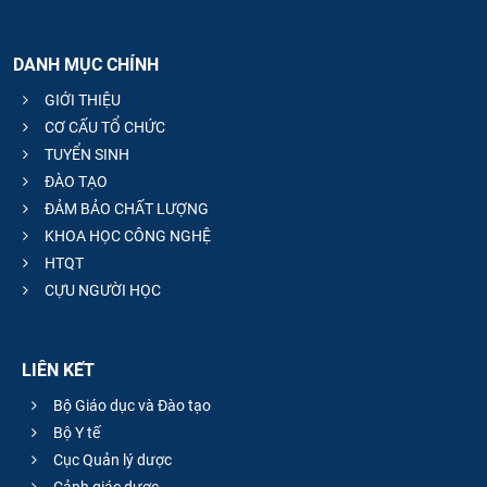
DANH MỤC CHÍNH
GIỚI THIỆU
CƠ CẤU TỔ CHỨC
TUYỂN SINH
ĐÀO TẠO
ĐẢM BẢO CHẤT LƯỢNG
KHOA HỌC CÔNG NGHỆ
HTQT
CỰU NGƯỜI HỌC
LIÊN KẾT
Bộ Giáo dục và Đào tạo
Bộ Y tế
Cục Quản lý dược