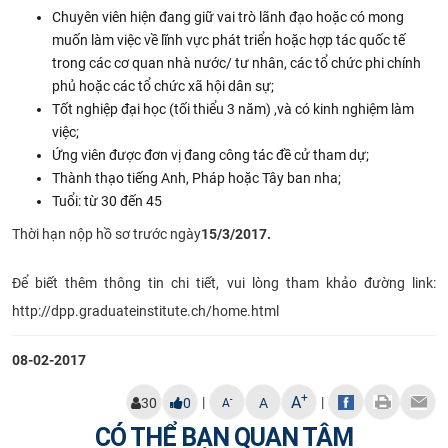
Chuyên viên hiện đang giữ vai trò lãnh đạo hoặc có mong
CỰU NGƯỜI HỌC
muốn làm việc về lĩnh vực phát triển hoặc hợp tác quốc tế
trong các cơ quan nhà nước/ tư nhân, các tổ chức phi chính
phủ hoặc các tổ chức xã hội dân sự;
Tốt nghiệp đại học (tối thiểu 3 năm) ,và có kinh nghiệm làm
việc;
Ứng viên được đơn vị đang công tác đề cử tham dự;
Thành thạo tiếng Anh, Pháp hoặc Tây ban nha;
Tuổi: từ 30 đến 45
Thời hạn nộp hồ sơ trước ngày
15/3/2017.​
Để biết thêm thông tin chi tiết, vui lòng tham khảo đường link:
http://dpp.graduateinstitute.ch/home.html​
08-02-2017
+
A
|
|
-
30
0
A
A
CÓ THỂ BẠN QUAN TÂM