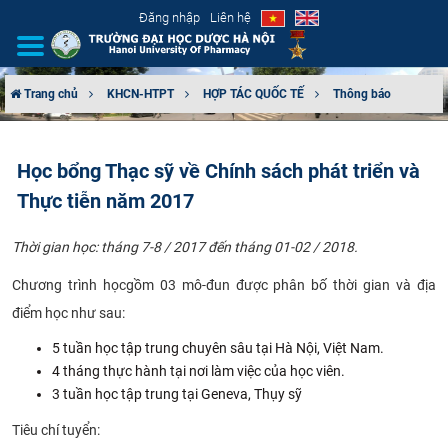
Đăng nhập
Liên hệ
Trang chủ
KHCN-HTPT
HỢP TÁC QUỐC TẾ
Thông báo
GIỚI THIỆU
Học bổng Thạc sỹ về Chính sách phát triển và
CƠ CẤU TỔ CHỨC
Thực tiễn năm 2017
TUYỂN SINH
Thời gian học: tháng 7-8 / 2017 đến tháng 01-02 / 2018.​
ĐÀO TẠO
Chương trình học
gồm 03 mô-đun được phân bố thời gian và địa
điểm học như sau:
ĐẢM BẢO CHẤT LƯỢNG
5 tuần học tập trung chuyên sâu tại Hà Nội, Việt Nam.
4 tháng thực hành tại nơi làm việc của học viên.
KHOA HỌC CÔNG NGHỆ
3 tuần học tập trung tại Geneva, Thụy sỹ
HTQT
Tiêu chí tuyển: