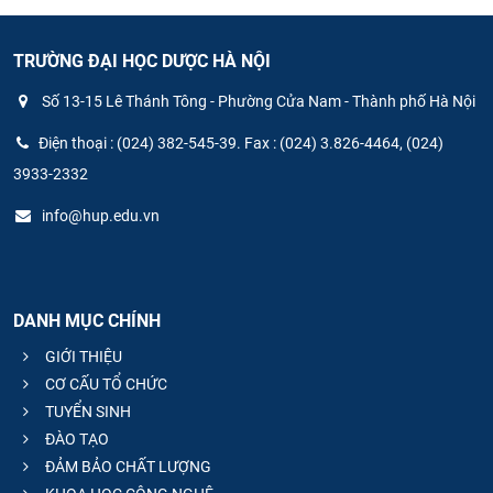
TRƯỜNG ĐẠI HỌC DƯỢC HÀ NỘI
Số 13-15 Lê Thánh Tông - Phường Cửa Nam - Thành phố Hà Nội
Điện thoại : (024) 382-545-39. Fax : (024) 3.826-4464, (024)
3933-2332
info@hup.edu.vn
DANH MỤC CHÍNH
GIỚI THIỆU
CƠ CẤU TỔ CHỨC
TUYỂN SINH
ĐÀO TẠO
ĐẢM BẢO CHẤT LƯỢNG