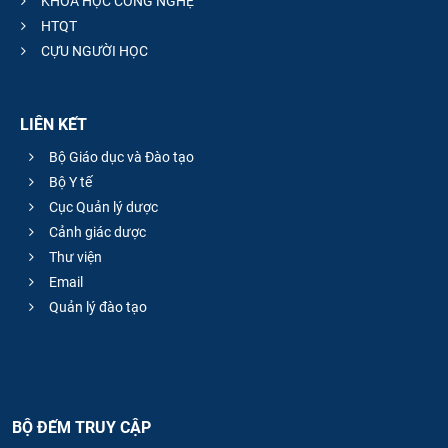
KHOA HỌC CÔNG NGHỆ
HTQT
CỰU NGƯỜI HỌC
LIÊN KẾT
Bộ Giáo dục và Đào tạo
Bộ Y tế
Cục Quản lý dược
Cảnh giác dược
Thư viện
Email
Quản lý đào tạo
BỘ ĐẾM TRUY CẬP