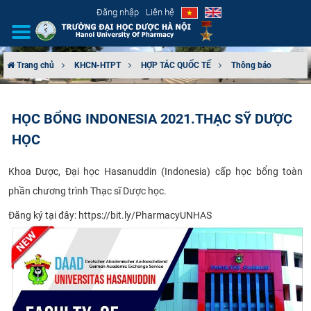
Đăng nhập
Liên hệ
Trang chủ
KHCN-HTPT
HỢP TÁC QUỐC TẾ
Thông báo
GIỚI THIỆU
HỌC BỔNG INDONESIA 2021.THẠC SỸ DƯỢC
CƠ CẤU TỔ CHỨC
HỌC
TUYỂN SINH
Khoa Dược, Đại học Hasanuddin (Indonesia) cấp học bổng toàn
phần chương trình Thạc sĩ Dược học. ​
ĐÀO TẠO
Đăng ký tại đây: https://bit.ly/PharmacyUNHAS
ĐẢM BẢO CHẤT LƯỢNG
KHOA HỌC CÔNG NGHỆ
HTQT