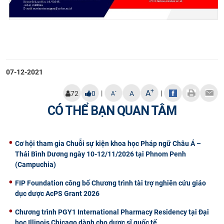
07-12-2021
+
A
|
|
-
72
0
A
A
CÓ THỂ BẠN QUAN TÂM
Cơ hội tham gia Chuỗi sự kiện khoa học Pháp ngữ Châu Á –
Thái Bình Dương ngày 10-12/11/2026 tại Phnom Penh
(Campuchia)
FIP Foundation công bố Chương trình tài trợ nghiên cứu giáo
dục dược AcPS Grant 2026
Chương trình PGY1 International Pharmacy Residency tại Đại
học Illinois Chicago dành cho dược sĩ quốc tế