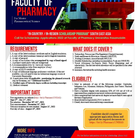
CỰU NGƯỜI HỌC