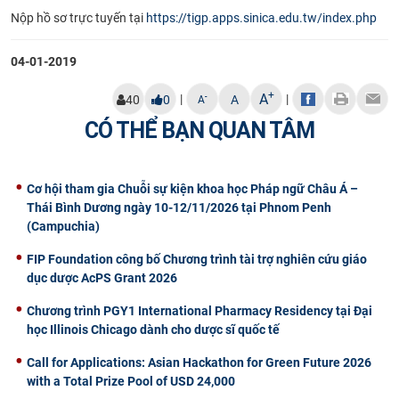
Nộp hồ sơ trực tuyến tại
https://tigp.apps.sinica.edu.tw/index.php
CỰU NGƯỜI HỌC
04-01-2019
+
A
|
|
-
40
0
A
A
CÓ THỂ BẠN QUAN TÂM
Cơ hội tham gia Chuỗi sự kiện khoa học Pháp ngữ Châu Á –
Thái Bình Dương ngày 10-12/11/2026 tại Phnom Penh
(Campuchia)
FIP Foundation công bố Chương trình tài trợ nghiên cứu giáo
dục dược AcPS Grant 2026
Chương trình PGY1 International Pharmacy Residency tại Đại
học Illinois Chicago dành cho dược sĩ quốc tế
Call for Applications: Asian Hackathon for Green Future 2026
with a Total Prize Pool of USD 24,000