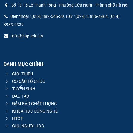
Số 13-15 Lê Thánh Tông - Phường Cửa Nam - Thành phố Hà Nội
Điện thoại : (024) 382-545-39. Fax : (024) 3.826-4464, (024)
3933-2332
info@hup.edu.vn
DANH MỤC CHÍNH
GIỚI THIỆU
CƠ CẤU TỔ CHỨC
TUYỂN SINH
ĐÀO TẠO
ĐẢM BẢO CHẤT LƯỢNG
KHOA HỌC CÔNG NGHỆ
HTQT
CỰU NGƯỜI HỌC