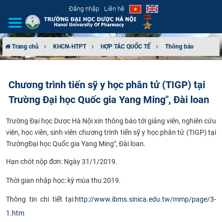
Đăng nhập
Liên hệ
Trang chủ
KHCN-HTPT
HỢP TÁC QUỐC TẾ
Thông báo
GIỚI THIỆU
Chương trình tiến sỹ y học phân tử (TIGP) tại
CƠ CẤU TỔ CHỨC
Trường Đại học Quốc gia Yang Ming", Đài loan
TUYỂN SINH
Trường Đại học Dược Hà Nội xin thông báo tới giảng viên, nghiên cứu
viên, học viên, sinh viên chương trình tiến sỹ y học phân tử (TIGP) tại
ĐÀO TẠO
Trường
Đại học Quốc gia Yang Ming", Đài loan.
ĐẢM BẢO CHẤT LƯỢNG
Hạn chót nộp đơn: Ngày 31/1/2019.
Thời gian nhập học:
kỳ mùa thu 2019
.
KHOA HỌC CÔNG NGHỆ
Thông tin chi tiết tại:
http://www.ibms.sinica.edu.tw/mmp/page/3-
HTQT
1.htm