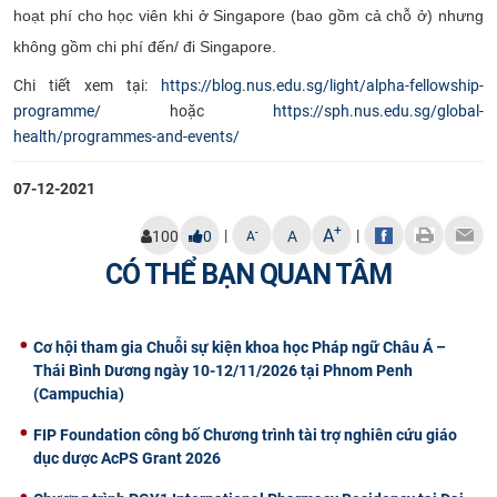
hoạt phí cho học viên khi ở Singapore (bao gồm cả chỗ ở) nhưng
không gồm chi phí đến/ đi Singapore.
Chi tiết xem tại:
https://blog.nus.edu.sg/light/alpha-fellowship-
programme/
hoặc
https://sph.nus.edu.sg/global-
health/programmes-and-events/
07-12-2021
+
A
|
|
-
100
0
A
A
CÓ THỂ BẠN QUAN TÂM
Cơ hội tham gia Chuỗi sự kiện khoa học Pháp ngữ Châu Á –
Thái Bình Dương ngày 10-12/11/2026 tại Phnom Penh
(Campuchia)
FIP Foundation công bố Chương trình tài trợ nghiên cứu giáo
dục dược AcPS Grant 2026