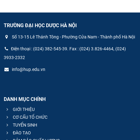
TRƯỜNG ĐẠI HỌC DƯỢC HÀ NỘI
Số 13-15 Lê Thánh Tông - Phường Cửa Nam - Thành phố Hà Nội
Điện thoại : (024) 382-545-39. Fax : (024) 3.826-4464, (024)
3933-2332
info@hup.edu.vn
DANH MỤC CHÍNH
GIỚI THIỆU
CƠ CẤU TỔ CHỨC
TUYỂN SINH
ĐÀO TẠO