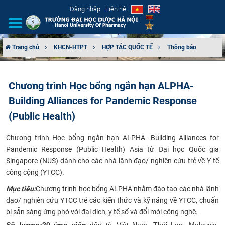
Đăng nhập
Liên hệ
Trang chủ
KHCN-HTPT
HỢP TÁC QUỐC TẾ
Thông báo
GIỚI THIỆU
Chương trình Học bổng ngắn hạn ALPHA-
CƠ CẤU TỔ CHỨC
Building Alliances for Pandemic Response
TUYỂN SINH
(Public Health)
Chương trình Học bổng ngắn hạn ALPHA- Building Alliances for
ĐÀO TẠO
Pandemic Response (Public Health)
Asia từ Đại học Quốc gia
Singapore (NUS) dành cho các nhà lãnh đạo/ nghiên cứu trẻ về Y tế
ĐẢM BẢO CHẤT LƯỢNG
công cộng (YTCC).
KHOA HỌC CÔNG NGHỆ
Mục tiêu:
Chương trình học bổng ALPHA nhằm đào tạo các nhà lãnh
đạo/ nghiên cứu YTCC trẻ các kiến thức và kỹ năng về YTCC, chuẩn
bị sẵn sàng ứng phó với đại dịch, y tế số và đổi mới công nghệ.
HTQT
Số lượng:
20 ứng viên
đến từ Việt Nam, Thái Lan, Malaysia,