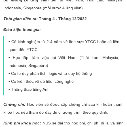
CỰU NGƯỜI HỌC
Indonesia, Singapore (mỗi nước 4 ứng viên)
Thời gian diễn ra:
Tháng 4 - Tháng 12/2022
Điều kiện tham gia:
• Có kinh nghiệm từ 2-4 năm về lĩnh vực YTCC hoặc có liên
quan đến YTCC
• Học tập, làm việc tại Việt Nam (Thái Lan, Malaysia,
Indonesia, Singapore)
• Có tư duy phân tích, logic và tư duy hệ thống
• Có kiến thức về dữ liệu, công nghệ
• Thông thạo tiếng Anh
Chứng chỉ:
Học viên sẽ được cấp chứng chỉ sau khi hoàn thành
khóa học nếu tham dự đầy đủ chương trình theo quy định.
Kinh phí khóa học:
NUS sẽ đài thọ học phí, chi phí đi lại và sinh