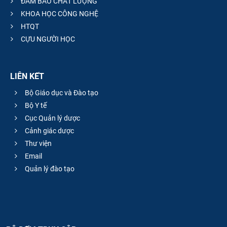
ĐẢM BẢO CHẤT LƯỢNG
KHOA HỌC CÔNG NGHỆ
HTQT
CỰU NGƯỜI HỌC
LIÊN KẾT
Bộ Giáo dục và Đào tạo
Bộ Y tế
Cục Quản lý dược
Cảnh giác dược
Thư viện
Email
Quản lý đào tạo