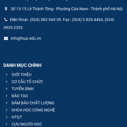
Số 13-15 Lê Thánh Tông - Phường Cửa Nam - Thành phố Hà Nội
Điện thoại : (024) 382-545-39. Fax : (024) 3.826-4464, (024)
3933-2332
info@hup.edu.vn
DANH MỤC CHÍNH
GIỚI THIỆU
CƠ CẤU TỔ CHỨC
TUYỂN SINH
ĐÀO TẠO
ĐẢM BẢO CHẤT LƯỢNG
KHOA HỌC CÔNG NGHỆ
HTQT
CỰU NGƯỜI HỌC