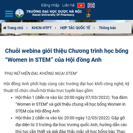
Đăng nhập
Liên hệ
Trang chủ
KHCN-HTPT
HỢP TÁC QUỐC TẾ
Thông báo
GIỚI THIỆU
Chuỗi webina giới thiệu Chương trình học bổng
CƠ CẤU TỔ CHỨC
“Women in STEM” của Hội đồng Anh
TUYỂN SINH
‘PHỤ NỮ HIỆN ĐẠI, KHÔNG NGẠI STEM’
ĐÀO TẠO
Hội đồng Anh phối hợp cùng các trường đại học khối công nghệ, kỹ
thuật tổ chức chuỗi hội thảo trực tuyến bao gồm:
ĐẢM BẢO CHẤT LƯỢNG
Hội thảo 1 (diễn ra vào lúc 20:00 ngày 07/03/2022): Toạ đàm
“Women in STEM” và giới thiệu chung về học bổng Women in
KHOA HỌC CÔNG NGHỆ
STEM của Hội đồng Anh
Hội thảo 2 (diễn ra vào lúc 20:00 ngày 12/03/2022): Gặp gỡ
đại diện từ 3 trường đại học Vương quốc Anh, hướng dẫn các
HTQT
thủ tục cần thiết và giải đáp thắc mắc về học bổng bậc Thạc