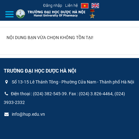
Đăng nhập
Liên hệ
NỘI DUNG BẠN VỪA CHỌN KHÔNG TỒN TẠI!
GIỚI THIỆU
CƠ CẤU TỔ CHỨC
TUYỂN SINH
TRƯỜNG ĐẠI HỌC DƯỢC HÀ NỘI
Số 13-15 Lê Thánh Tông - Phường Cửa Nam - Thành phố Hà Nội
ĐÀO TẠO
Điện thoại : (024) 382-545-39. Fax : (024) 3.826-4464, (024)
ĐẢM BẢO CHẤT LƯỢNG
3933-2332
info@hup.edu.vn
KHOA HỌC CÔNG NGHỆ
HTQT