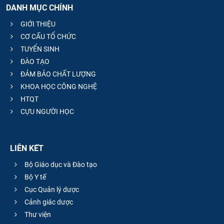
DANH MỤC CHÍNH
CỰU NGƯỜI HỌC
GIỚI THIỆU
CƠ CẤU TỔ CHỨC
TUYỂN SINH
ĐÀO TẠO
ĐẢM BẢO CHẤT LƯỢNG
KHOA HỌC CÔNG NGHỆ
HTQT
CỰU NGƯỜI HỌC
LIÊN KẾT
Bộ Giáo dục và Đào tạo
Bộ Y tế
Cục Quản lý dược
Cảnh giác dược
Thư viện