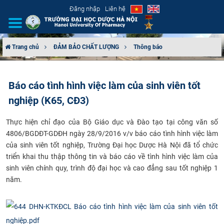
Đăng nhập
Liên hệ
Trang chủ
ĐẢM BẢO CHẤT LƯỢNG
Thông báo
GIỚI THIỆU
Báo cáo tình hình việc làm của sinh viên tốt
CƠ CẤU TỔ CHỨC
nghiệp (K65, CĐ3)
TUYỂN SINH
​Thực hiện chỉ đạo của Bộ Giáo dục và Đào tạo tại công văn số
4806/BGDĐT-GDĐH ngày 28/9/2016 v/v báo cáo tình hình việc làm
ĐÀO TẠO
của sinh viên tốt nghiệp, Trường Đại học Dược Hà Nội đã tổ chức
triển khai thu thập thông tin và báo cáo về tình hình việc làm của
ĐẢM BẢO CHẤT LƯỢNG
sinh viên chính quy, trình độ đại học và cao đẳng sau tốt nghiệp 1
năm.
KHOA HỌC CÔNG NGHỆ
HTQT