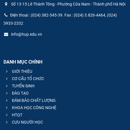
Số 13-15 Lê Thánh Tông - Phường Cửa Nam - Thành phố Hà Nội
Điện thoại : (024) 382-545-39. Fax : (024) 3.826-4464, (024)
3933-2332
info@hup.edu.vn
DANH MỤC CHÍNH
GIỚI THIỆU
CƠ CẤU TỔ CHỨC
TUYỂN SINH
ĐÀO TẠO
ĐẢM BẢO CHẤT LƯỢNG
KHOA HỌC CÔNG NGHỆ
HTQT
CỰU NGƯỜI HỌC