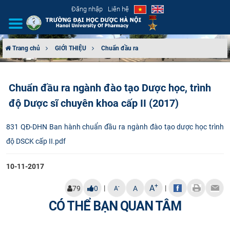
Đăng nhập
Liên hệ
Trang chủ
GIỚI THIỆU
Chuẩn đầu ra
GIỚI THIỆU
Chuẩn đầu ra ngành đào tạo Dược học, trình
CƠ CẤU TỔ CHỨC
độ Dược sĩ chuyên khoa cấp II (2017)
TUYỂN SINH
831 QĐ-DHN Ban hành chuẩn đầu ra ngành đào tạo dược học trình
độ DSCK cấp II.pdf
ĐÀO TẠO
10-11-2017
ĐẢM BẢO CHẤT LƯỢNG
+
A
|
|
-
79
0
A
A
KHOA HỌC CÔNG NGHỆ
CÓ THỂ BẠN QUAN TÂM
HTQT