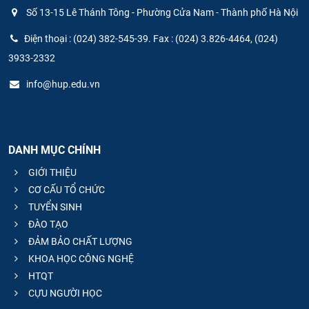
Số 13-15 Lê Thánh Tông - Phường Cửa Nam - Thành phố Hà Nội
Điện thoại : (024) 382-545-39. Fax : (024) 3.826-4464, (024)
3933-2332
info@hup.edu.vn
DANH MỤC CHÍNH
GIỚI THIỆU
CƠ CẤU TỔ CHỨC
TUYỂN SINH
ĐÀO TẠO
ĐẢM BẢO CHẤT LƯỢNG
KHOA HỌC CÔNG NGHỆ
HTQT
CỰU NGƯỜI HỌC