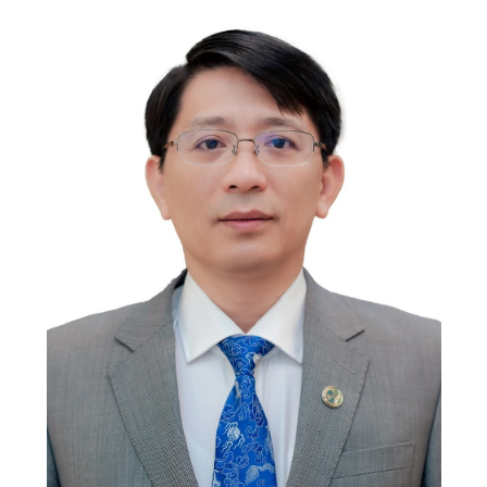
CỰU NGƯỜI HỌC