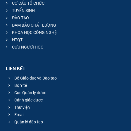
CƠ CẤU TỔ CHỨC
TUYỂN SINH
ĐÀO TẠO
ĐẢM BẢO CHẤT LƯỢNG
KHOA HỌC CÔNG NGHỆ
HTQT
CỰU NGƯỜI HỌC
LIÊN KẾT
Bộ Giáo dục và Đào tạo
Bộ Y tế
Cục Quản lý dược
Cảnh giác dược
Thư viện
Email
Quản lý đào tạo