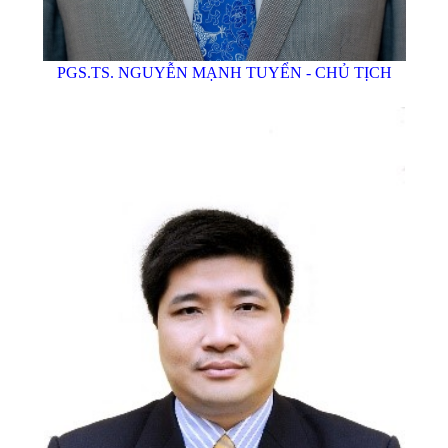
PGS.TS. NGUYỄN MẠNH TUYỂN - CHỦ TỊCH