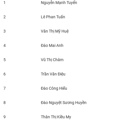
1
Nguyễn Mạnh Tuyển
2
Lê Phan Tuấn
3
Văn Thị Mỹ Huệ
4
Đào Mai Anh
5
Vũ Thị Châm
6
Trần Văn Điệu
7
Đào Công Hiếu
8
Đào Nguyệt Sương Huyền
9
Thân Thị Kiều My