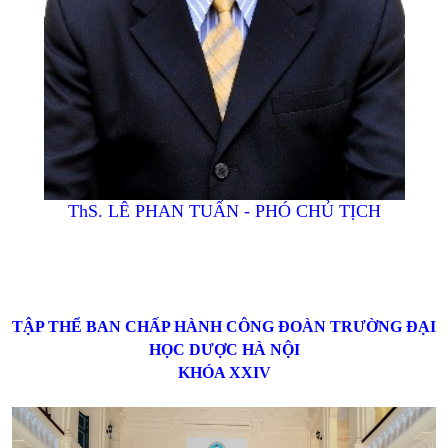
ThS. LÊ PHAN TUẤN - PHÓ CHỦ TỊCH
TẬP THỂ BAN CHẤP HÀNH CÔNG ĐOÀN TRƯỜNG ĐẠI
HỌC DƯỢC HÀ NỘI
KHÓA XXIV