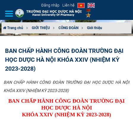
Đăng nhập
Liên hệ
Trang chủ
GIỚI THIỆU
CÔNG ĐOÀN
Giới thiệu
GIỚI THIỆU
BAN CHẤP HÀNH CÔNG ĐOÀN TRƯỜNG ĐẠI
CƠ CẤU TỔ CHỨC
HỌC DƯỢC HÀ NỘI KHÓA XXIV (NHIỆM KỲ
TUYỂN SINH
2023-2028)
ĐÀO TẠO
BAN CHẤP HÀNH CÔNG ĐOÀN TRƯỜNG ĐẠI HỌC DƯỢC HÀ NỘI
KHÓA XXIV (NHIỆM KỲ 2023-2028)
ĐẢM BẢO CHẤT LƯỢNG
BAN CHẤP HÀNH CÔNG ĐOÀN TRƯỜNG ĐẠI
HỌC DƯỢC HÀ NỘI
KHOA HỌC CÔNG NGHỆ
KHÓA XXIV (NHIỆM KỲ 2023-2028)
HTQT