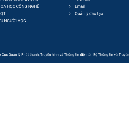
OA HỌC CÔNG NGHỆ
Email
QT
Quản lý đào tạo
̣U NGƯỜI HỌC
 Cục Quản lý Phát thanh, Truyền hình và Thông tin điện tử - Bộ Thông tin và Truy