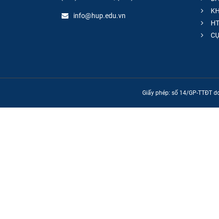
KH
info@hup.edu.vn
HT
CƯ
Giấy phép: số 14/GP-TTĐT do