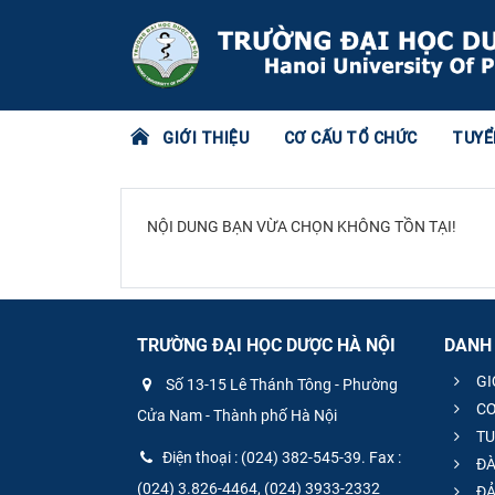
GIỚI THIỆU
CƠ CẤU TỔ CHỨC
TUYỂ
NỘI DUNG BẠN VỪA CHỌN KHÔNG TỒN TẠI!
TRƯỜNG ĐẠI HỌC DƯỢC HÀ NỘI
DANH
GI
Số 13-15 Lê Thánh Tông - Phường
CƠ
Cửa Nam - Thành phố Hà Nội
TU
Điện thoại : (024) 382-545-39. Fax :
ĐÀ
(024) 3.826-4464, (024) 3933-2332
ĐẢ