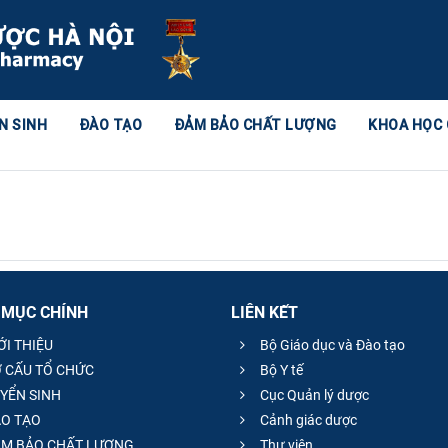
N SINH
ĐÀO TẠO
ĐẢM BẢO CHẤT LƯỢNG
KHOA HỌC
 MỤC CHÍNH
LIÊN KẾT
ỚI THIỆU
Bộ Giáo dục và Đào tạo
 CẤU TỔ CHỨC
Bộ Y tế
YỂN SINH
Cục Quản lý dược
O TẠO
Cảnh giác dược
M BẢO CHẤT LƯỢNG
Thư viện