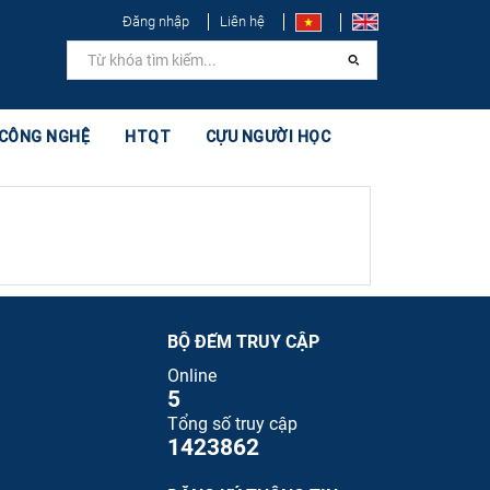
Đăng nhập
Liên hệ
 CÔNG NGHỆ
HTQT
CỰU NGƯỜI HỌC
BỘ ĐẾM TRUY CẬP
Online
5
Tổng số truy cập
1423862