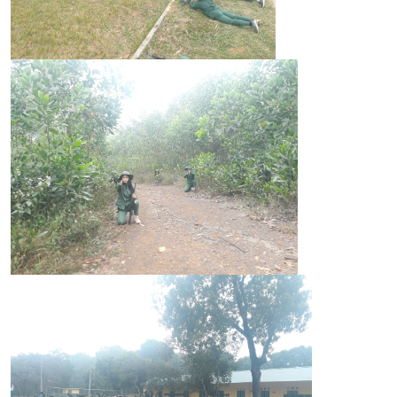
CỰU NGƯỜI HỌC