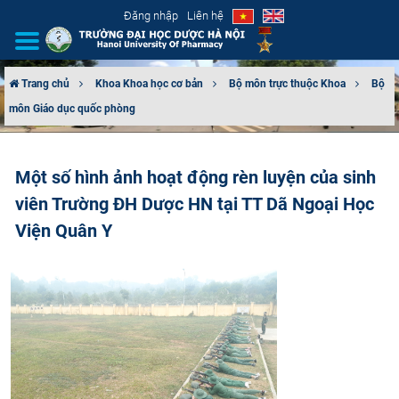
Đăng nhập
Liên hệ
Trang chủ
Khoa Khoa học cơ bản
Bộ môn trực thuộc Khoa
Bộ
môn Giáo dục quốc phòng
GIỚI THIỆU
CƠ CẤU TỔ CHỨC
Một số hình ảnh hoạt động rèn luyện của sinh
viên Trường ĐH Dược HN tại TT Dã Ngoại Học
TUYỂN SINH
Viện Quân Y
ĐÀO TẠO
ĐẢM BẢO CHẤT LƯỢNG
KHOA HỌC CÔNG NGHỆ
HTQT