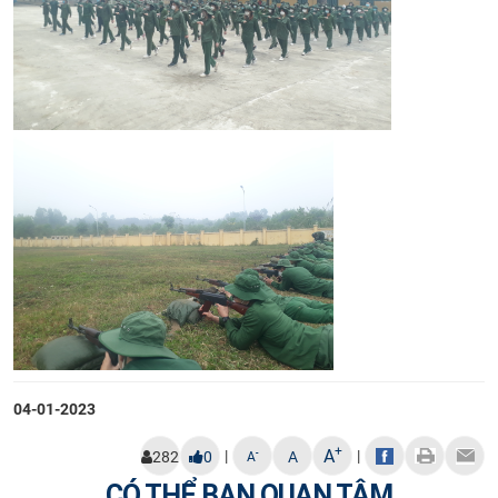
04-01-2023
+
A
|
|
-
282
0
A
A
CÓ THỂ BẠN QUAN TÂM