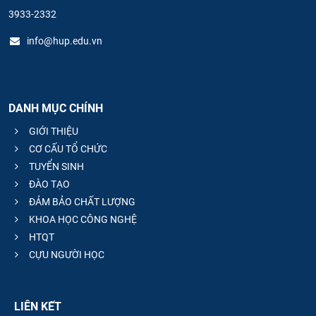
3933-2332
info@hup.edu.vn
DANH MỤC CHÍNH
GIỚI THIỆU
CƠ CẤU TỔ CHỨC
TUYỂN SINH
ĐÀO TẠO
ĐẢM BẢO CHẤT LƯỢNG
KHOA HỌC CÔNG NGHỆ
HTQT
CỰU NGƯỜI HỌC
LIÊN KẾT