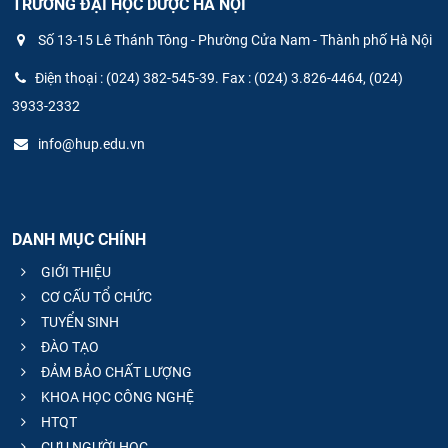
TRƯỜNG ĐẠI HỌC DƯỢC HÀ NỘI
Số 13-15 Lê Thánh Tông - Phường Cửa Nam - Thành phố Hà Nội
Điện thoại : (024) 382-545-39. Fax : (024) 3.826-4464, (024)
3933-2332
info@hup.edu.vn
DANH MỤC CHÍNH
GIỚI THIỆU
CƠ CẤU TỔ CHỨC
TUYỂN SINH
ĐÀO TẠO
ĐẢM BẢO CHẤT LƯỢNG
KHOA HỌC CÔNG NGHỆ
HTQT
CỰU NGƯỜI HỌC