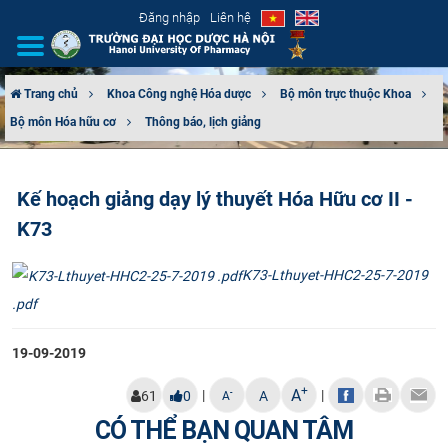
Đăng nhập
Liên hệ
Trang chủ
Khoa Công nghệ Hóa dược
Bộ môn trực thuộc Khoa
Bộ môn Hóa hữu cơ
Thông báo, lịch giảng
GIỚI THIỆU
CƠ CẤU TỔ CHỨC
Kế hoạch giảng dạy lý thuyết Hóa Hữu cơ II -
K73
TUYỂN SINH
K73-Lthuyet-HHC2-25-7-2019
ĐÀO TẠO
.pdf
ĐẢM BẢO CHẤT LƯỢNG
19-09-2019
KHOA HỌC CÔNG NGHỆ
+
A
|
|
-
61
0
A
A
HTQT
CÓ THỂ BẠN QUAN TÂM