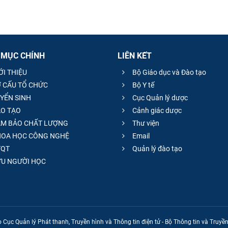
 MỤC CHÍNH
LIÊN KẾT
ỚI THIỆU
Bộ Giáo dục và Đào tạo
 CẤU TỔ CHỨC
Bộ Y tế
YỂN SINH
Cục Quản lý dược
O TẠO
Cảnh giác dược
M BẢO CHẤT LƯỢNG
Thư viện
OA HỌC CÔNG NGHỆ
Email
QT
Quản lý đào tạo
̣U NGƯỜI HỌC
 Cục Quản lý Phát thanh, Truyền hình và Thông tin điện tử - Bộ Thông tin và Truy