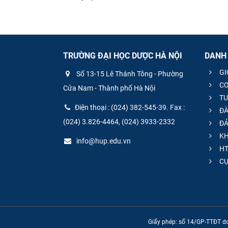
TRƯỜNG ĐẠI HỌC DƯỢC HÀ NỘI
DANH
GI
Số 13-15 Lê Thánh Tông - Phường
CƠ
Cửa Nam - Thành phố Hà Nội
TU
Điện thoại : (024) 382-545-39. Fax :
ĐÀ
(024) 3.826-4464, (024) 3933-2332
ĐẢ
KH
info@hup.edu.vn
HT
CƯ
Giấy phép: số 14/GP-TTĐT do