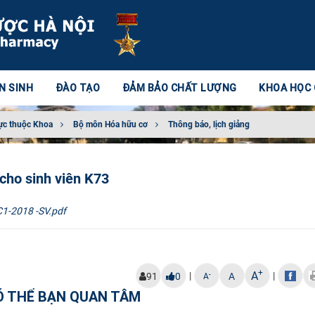
N SINH
ĐÀO TẠO
ĐẢM BẢO CHẤT LƯỢNG
KHOA HỌC
ực thuộc Khoa
Bộ môn Hóa hữu cơ
Thông báo, lịch giảng
cho sinh viên K73
1-2018 -SV.pdf
+
A
|
|
-
91
0
A
A
Ó THỂ BẠN QUAN TÂM