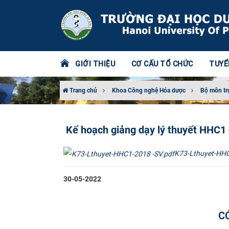
GIỚI THIỆU
CƠ CẤU TỔ CHỨC
TUYỂ
Trang chủ
Khoa Công nghệ Hóa dược
Bộ môn tr
Kế hoạch giảng dạy lý thuyết HHC1 
K73-Lthuyet-HHC
30-05-2022
C