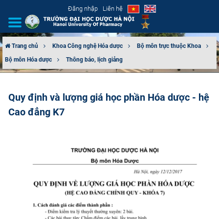
Đăng nhập
Liên hệ
Trang chủ
Khoa Công nghệ Hóa dược
Bộ môn trực thuộc Khoa
Bộ môn Hóa dược
Thông báo, lịch giảng
GIỚI THIỆU
CƠ CẤU TỔ CHỨC
Quy định và lượng giá học phần Hóa dược - hệ
Cao đẳng K7
TUYỂN SINH
ĐÀO TẠO
ĐẢM BẢO CHẤT LƯỢNG
KHOA HỌC CÔNG NGHỆ
HTQT