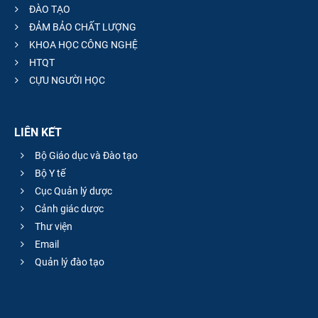
ĐÀO TẠO
ĐẢM BẢO CHẤT LƯỢNG
KHOA HỌC CÔNG NGHỆ
HTQT
CỰU NGƯỜI HỌC
LIÊN KẾT
Bộ Giáo dục và Đào tạo
Bộ Y tế
Cục Quản lý dược
Cảnh giác dược
Thư viện
Email
Quản lý đào tạo