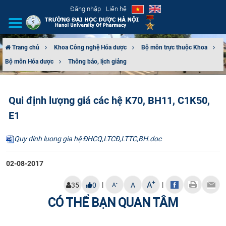
Đăng nhập
Liên hệ
Trang chủ
Khoa Công nghệ Hóa dược
Bộ môn trực thuộc Khoa
Bộ môn Hóa dược
Thông báo, lịch giảng
GIỚI THIỆU
CƠ CẤU TỔ CHỨC
Qui định lượng giá các hệ K70, BH11, C1K50,
E1
TUYỂN SINH
Quy dinh luong gia hệ ĐHCQ,LTCĐ,LTTC,BH.doc
ĐÀO TẠO
02-08-2017
ĐẢM BẢO CHẤT LƯỢNG
+
A
|
|
-
35
0
A
A
KHOA HỌC CÔNG NGHỆ
CÓ THỂ BẠN QUAN TÂM
HTQT