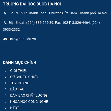
TRƯỜNG ĐẠI HỌC DƯỢC HÀ NỘI
Số 13-15 Lê Thánh Tông - Phường Cửa Nam - Thành phố Hà Nội
Điện thoại : (024) 382-545-39. Fax : (024) 3.826-4464, (024)
3933-2332
info@hup.edu.vn
DANH MỤC CHÍNH
GIỚI THIỆU
CƠ CẤU TỔ CHỨC
TUYỂN SINH
ĐÀO TẠO
ĐẢM BẢO CHẤT LƯỢNG
KHOA HỌC CÔNG NGHỆ
HTQT