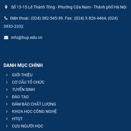
Số 13-15 Lê Thánh Tông - Phường Cửa Nam - Thành phố Hà Nội
Điện thoại : (024) 382-545-39. Fax : (024) 3.826-4464, (024)
3933-2332
info@hup.edu.vn
DANH MỤC CHÍNH
GIỚI THIỆU
CƠ CẤU TỔ CHỨC
TUYỂN SINH
ĐÀO TẠO
ĐẢM BẢO CHẤT LƯỢNG
KHOA HỌC CÔNG NGHỆ
HTQT
CỰU NGƯỜI HỌC