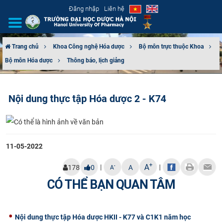
Đăng nhập
Liên hệ
Trang chủ
Khoa Công nghệ Hóa dược
Bộ môn trực thuộc Khoa
Bộ môn Hóa dược
Thông báo, lịch giảng
GIỚI THIỆU
CƠ CẤU TỔ CHỨC
Nội dung thực tập Hóa dược 2 - K74
TUYỂN SINH
ĐÀO TẠO
11-05-2022
ĐẢM BẢO CHẤT LƯỢNG
+
A
|
|
-
178
0
A
A
CÓ THỂ BẠN QUAN TÂM
KHOA HỌC CÔNG NGHỆ
HTQT
Nội dung thực tập Hóa dược HKII - K77 và C1K1 năm học