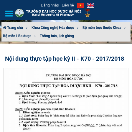
Đăng nhập
Liên hệ
Trang chủ
Khoa Công nghệ Hóa dược
Bộ môn trực thuộc Khoa
Bộ môn Hóa dược
Thông báo, lịch giảng
GIỚI THIỆU
CƠ CẤU TỔ CHỨC
Nội dung thực tập học kỳ II - K70 - 2017/2018
TUYỂN SINH
ĐÀO TẠO
ĐẢM BẢO CHẤT LƯỢNG
KHOA HỌC CÔNG NGHỆ
HTQT