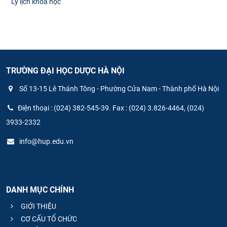
Lý lịch khoa học
TRƯỜNG ĐẠI HỌC DƯỢC HÀ NỘI
Số 13-15 Lê Thánh Tông - Phường Cửa Nam - Thành phố Hà Nội
Điện thoại : (024) 382-545-39. Fax : (024) 3.826-4464, (024)
3933-2332
info@hup.edu.vn
DANH MỤC CHÍNH
GIỚI THIỆU
CƠ CẤU TỔ CHỨC