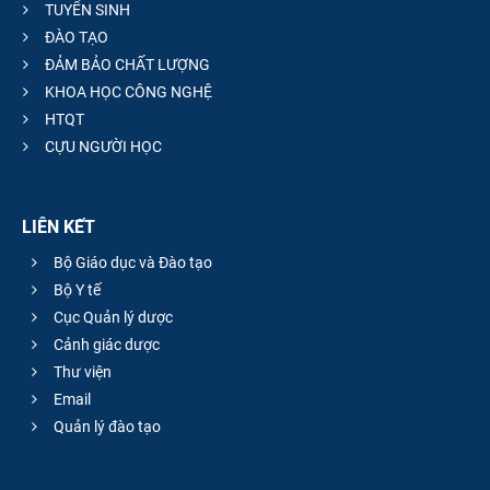
TUYỂN SINH
ĐÀO TẠO
ĐẢM BẢO CHẤT LƯỢNG
KHOA HỌC CÔNG NGHỆ
HTQT
CỰU NGƯỜI HỌC
LIÊN KẾT
Bộ Giáo dục và Đào tạo
Bộ Y tế
Cục Quản lý dược
Cảnh giác dược
Thư viện
Email
Quản lý đào tạo