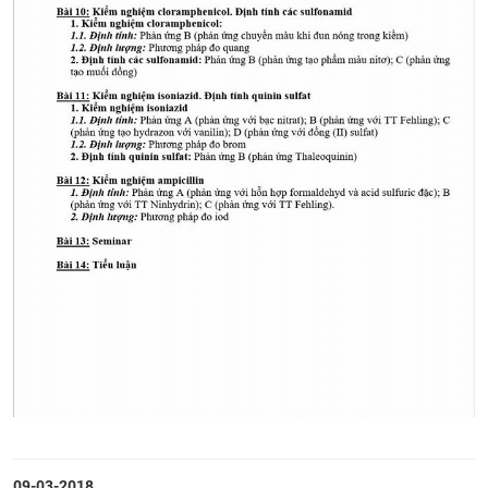
CỰU NGƯỜI HỌC
09-03-2018