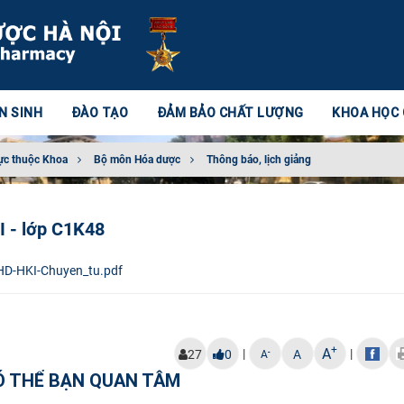
N SINH
ĐÀO TẠO
ĐẢM BẢO CHẤT LƯỢNG
KHOA HỌC
ực thuộc Khoa
Bộ môn Hóa dược
Thông báo, lịch giảng
I - lớp C1K48
D-HKI-Chuyen_tu.pdf
+
A
|
|
-
27
0
A
A
Ó THỂ BẠN QUAN TÂM