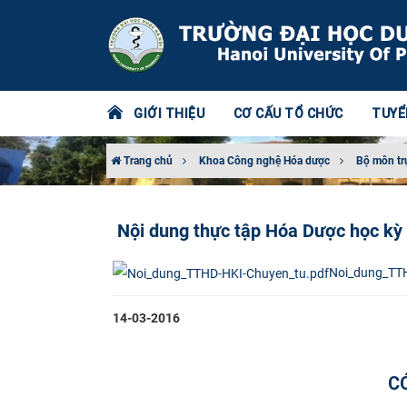
GIỚI THIỆU
CƠ CẤU TỔ CHỨC
TUYỂ
Trang chủ
Khoa Công nghệ Hóa dược
Bộ môn tr
Nội dung thực tập Hóa Dược học kỳ 
Noi_dung_TTH
14-03-2016
C