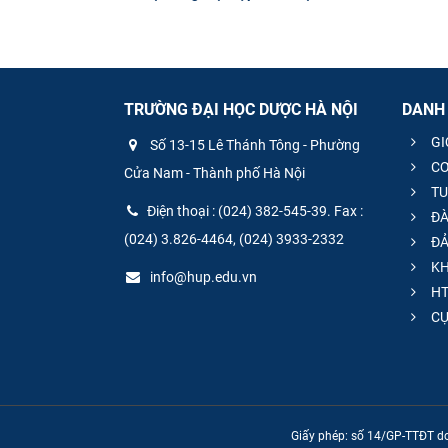
TRƯỜNG ĐẠI HỌC DƯỢC HÀ NỘI
DANH
GI
Số 13-15 Lê Thánh Tông - Phường
CƠ
Cửa Nam - Thành phố Hà Nội
TU
Điện thoại : (024) 382-545-39. Fax :
ĐÀ
(024) 3.826-4464, (024) 3933-2332
ĐẢ
KH
info@hup.edu.vn
HT
CƯ
Giấy phép: số 14/GP-TTĐT do