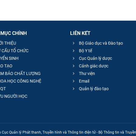
 MỤC CHÍNH
LIÊN KẾT
ỚI THIỆU
Bộ Giáo dục và Đào tạo
 CẤU TỔ CHỨC
Bộ Y tế
YỂN SINH
Cục Quản lý dược
O TẠO
Cảnh giác dược
M BẢO CHẤT LƯỢNG
Thư viện
OA HỌC CÔNG NGHỆ
Email
QT
Quản lý đào tạo
̣U NGƯỜI HỌC
 Cục Quản lý Phát thanh, Truyền hình và Thông tin điện tử - Bộ Thông tin và Truy