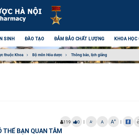
N SINH
ĐÀO TẠO
ĐẢM BẢO CHẤT LƯỢNG
KHOA HỌC
ực thuộc Khoa
Bộ môn Hóa dược
Thông báo, lịch giảng
+
A
|
|
-
119
0
A
A
Ó THỂ BẠN QUAN TÂM