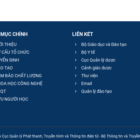
 MỤC CHÍNH
LIÊN KẾT
ỚI THIỆU
Bộ Giáo dục và Đào tạo
 CẤU TỔ CHỨC
Bộ Y tế
YỂN SINH
Cục Quản lý dược
O TẠO
Cảnh giác dược
M BẢO CHẤT LƯỢNG
Thư viện
OA HỌC CÔNG NGHỆ
Email
QT
Quản lý đào tạo
̣U NGƯỜI HỌC
 Cục Quản lý Phát thanh, Truyền hình và Thông tin điện tử - Bộ Thông tin và Truy