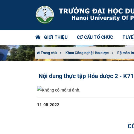
GIỚI THIỆU
CƠ CẤU TỔ CHỨC
TUYỂ
Trang chủ
Khoa Công nghệ Hóa dược
Bộ môn tr
Nội dung thực tập Hóa dược 2 - K71
11-05-2022
C