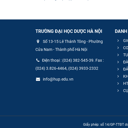
TRƯỜNG ĐẠI HỌC DƯỢC HÀ NỘI
DANH
GI
Số 13-15 Lê Thánh Tông - Phường
CƠ
Cửa Nam - Thành phố Hà Nội
TU
Điện thoại : (024) 382-545-39. Fax :
ĐÀ
(024) 3.826-4464, (024) 3933-2332
ĐẢ
KH
info@hup.edu.vn
HT
CƯ
Giấy phép: số 14/GP-TTĐT do