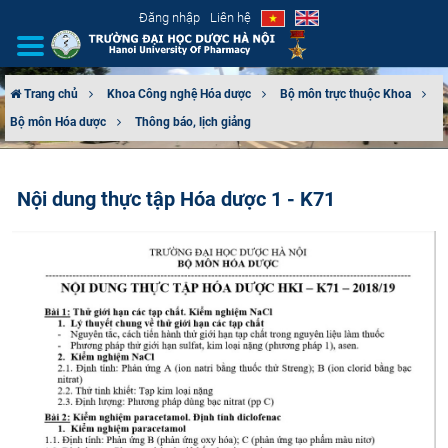
Đăng nhập
Liên hệ
Trang chủ
Khoa Công nghệ Hóa dược
Bộ môn trực thuộc Khoa
Bộ môn Hóa dược
Thông báo, lịch giảng
GIỚI THIỆU
CƠ CẤU TỔ CHỨC
Nội dung thực tập Hóa dược 1 - K71
TUYỂN SINH
ĐÀO TẠO
ĐẢM BẢO CHẤT LƯỢNG
KHOA HỌC CÔNG NGHỆ
HTQT