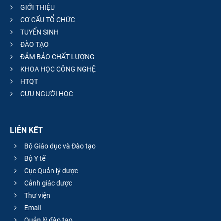
GIỚI THIỆU
CƠ CẤU TỔ CHỨC
TUYỂN SINH
ĐÀO TẠO
ĐẢM BẢO CHẤT LƯỢNG
KHOA HỌC CÔNG NGHỆ
HTQT
CỰU NGƯỜI HỌC
LIÊN KẾT
Bộ Giáo dục và Đào tạo
Bộ Y tế
Cục Quản lý dược
Cảnh giác dược
Thư viện
Email
Quản lý đào tạo