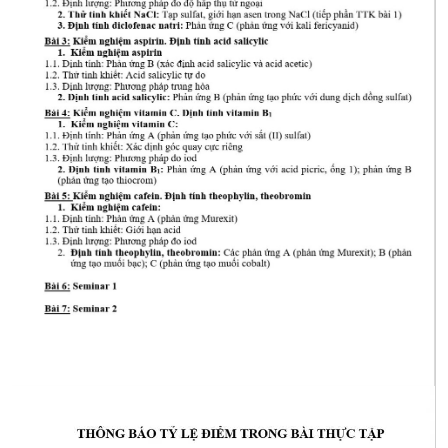
CỰU NGƯỜI HỌC