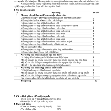
CỰU NGƯỜI HỌC