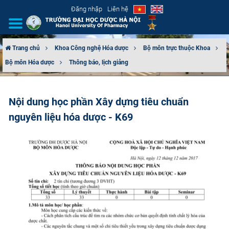
Đăng nhập
Liên hệ
Trang chủ
Khoa Công nghệ Hóa dược
Bộ môn trực thuộc Khoa
Bộ môn Hóa dược
Thông báo, lịch giảng
GIỚI THIỆU
CƠ CẤU TỔ CHỨC
Nội dung học phần Xây dựng tiêu chuẩn
nguyên liệu hóa dược - K69
TUYỂN SINH
ĐÀO TẠO
ĐẢM BẢO CHẤT LƯỢNG
KHOA HỌC CÔNG NGHỆ
HTQT