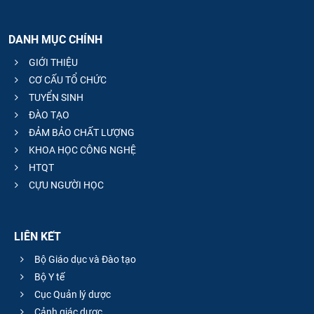
DANH MỤC CHÍNH
GIỚI THIỆU
CƠ CẤU TỔ CHỨC
TUYỂN SINH
ĐÀO TẠO
ĐẢM BẢO CHẤT LƯỢNG
KHOA HỌC CÔNG NGHỆ
HTQT
CỰU NGƯỜI HỌC
LIÊN KẾT
Bộ Giáo dục và Đào tạo
Bộ Y tế
Cục Quản lý dược
Cảnh giác dược