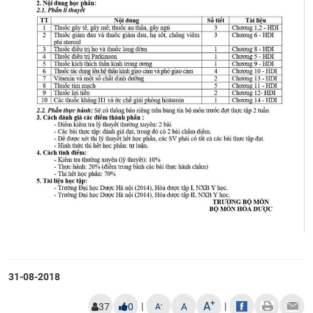
CỰU NGƯỜI HỌC
31-08-2018
+
A
|
|
-
37
0
A
A