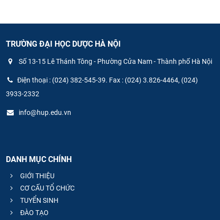
TRƯỜNG ĐẠI HỌC DƯỢC HÀ NỘI
Số 13-15 Lê Thánh Tông - Phường Cửa Nam - Thành phố Hà Nội
Điện thoại : (024) 382-545-39. Fax : (024) 3.826-4464, (024)
3933-2332
info@hup.edu.vn
DANH MỤC CHÍNH
GIỚI THIỆU
CƠ CẤU TỔ CHỨC
TUYỂN SINH
ĐÀO TẠO