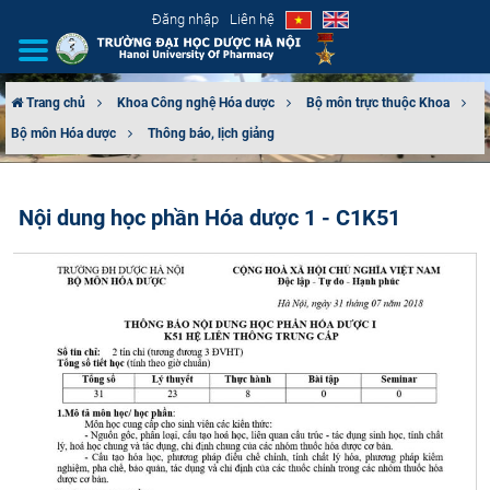
Đăng nhập
Liên hệ
Trang chủ
Khoa Công nghệ Hóa dược
Bộ môn trực thuộc Khoa
Bộ môn Hóa dược
Thông báo, lịch giảng
GIỚI THIỆU
CƠ CẤU TỔ CHỨC
Nội dung học phần Hóa dược 1 - C1K51
TUYỂN SINH
ĐÀO TẠO
ĐẢM BẢO CHẤT LƯỢNG
KHOA HỌC CÔNG NGHỆ
HTQT