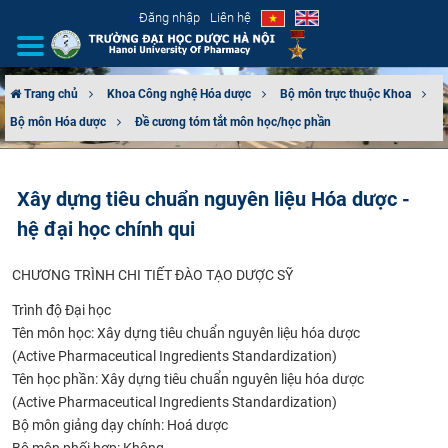
Đăng nhập
Liên hệ
Trang chủ
Khoa Công nghệ Hóa dược
Bộ môn trực thuộc Khoa
Bộ môn Hóa dược
Đề cương tóm tắt môn học/học phần
GIỚI THIỆU
CƠ CẤU TỔ CHỨC
Xây dựng tiêu chuẩn nguyên liệu Hóa dược -
hệ đại học chính qui
TUYỂN SINH
CHƯƠNG TRÌNH CHI TIẾT ĐÀO TẠO DƯỢC SỸ
ĐÀO TẠO
Trình độ Đại học
ĐẢM BẢO CHẤT LƯỢNG
Tên môn học:
Xây dựng tiêu chuẩn nguyên liệu hóa dược
(Active Pharmaceutical Ingredients Standardization)
KHOA HỌC CÔNG NGHỆ
Tên học phần:
Xây dựng tiêu chuẩn nguyên liệu hóa dược
(Active Pharmaceutical Ingredients Standardization)
HTQT
Bộ môn giảng dạy chính:
Hoá dược
Bộ môn phối hợp:
Không