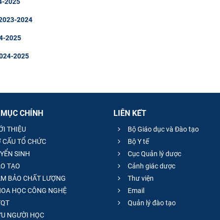
24-2025
 2023-2024
24-2025
2024-2025
 MỤC CHÍNH
LIÊN KẾT
ỚI THIỆU
Bộ Giáo dục và Đào tạo
 CẤU TỔ CHỨC
Bộ Y tế
YỂN SINH
Cục Quản lý dược
O TẠO
Cảnh giác dược
M BẢO CHẤT LƯỢNG
Thư viện
OA HỌC CÔNG NGHỆ
Email
QT
Quản lý đào tạo
̣U NGƯỜI HỌC