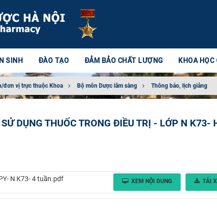
N SINH
ĐÀO TẠO
ĐẢM BẢO CHẤT LƯỢNG
KHOA HỌC
/đơn vị trực thuộc Khoa
Bộ môn Dược lâm sàng
Thông báo, lịch giảng
MÔN SỬ DỤNG THUỐC TRONG ĐIỀU TRỊ - LỚP N K73-
 N K73- 4 tuần.pdf
XEM NỘI DUNG
TẢI 