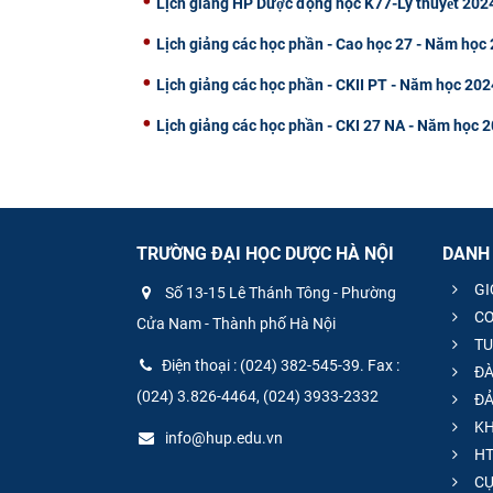
Lịch giảng HP Dược động học K77-Lý thuyết 20
Lịch giảng các học phần - Cao học 27 - Năm học
Lịch giảng các học phần - CKII PT - Năm học 20
Lịch giảng các học phần - CKI 27 NA - Năm học 
TRƯỜNG ĐẠI HỌC DƯỢC HÀ NỘI
DANH
GI
Số 13-15 Lê Thánh Tông - Phường
CƠ
Cửa Nam - Thành phố Hà Nội
TU
Điện thoại : (024) 382-545-39. Fax :
ĐÀ
(024) 3.826-4464, (024) 3933-2332
ĐẢ
KH
info@hup.edu.vn
HT
CƯ