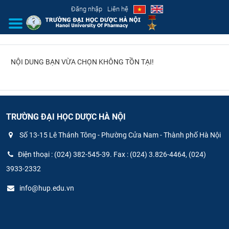
Đăng nhập
Liên hệ
NỘI DUNG BẠN VỪA CHỌN KHÔNG TỒN TẠI!
GIỚI THIỆU
CƠ CẤU TỔ CHỨC
TUYỂN SINH
TRƯỜNG ĐẠI HỌC DƯỢC HÀ NỘI
Số 13-15 Lê Thánh Tông - Phường Cửa Nam - Thành phố Hà Nội
ĐÀO TẠO
Điện thoại : (024) 382-545-39. Fax : (024) 3.826-4464, (024)
ĐẢM BẢO CHẤT LƯỢNG
3933-2332
info@hup.edu.vn
KHOA HỌC CÔNG NGHỆ
HTQT