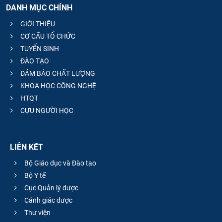
DANH MỤC CHÍNH
CỰU NGƯỜI HỌC
GIỚI THIỆU
CƠ CẤU TỔ CHỨC
TUYỂN SINH
ĐÀO TẠO
ĐẢM BẢO CHẤT LƯỢNG
KHOA HỌC CÔNG NGHỆ
HTQT
CỰU NGƯỜI HỌC
LIÊN KẾT
Bộ Giáo dục và Đào tạo
Bộ Y tế
Cục Quản lý dược
Cảnh giác dược
Thư viện