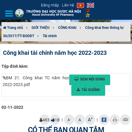
Đăng nhập
Liên hệ
Trang chủ
GIỚI THIỆU
CÔNG KHAI
Công khai theo thông tư
36/2017/TT-BGDĐT
Tài chính
GIỚI THIỆU
Công khai tài chính năm học 2022-2023
CƠ CẤU TỔ CHỨC
Tệp đính kèm:
TUYỂN SINH
BM 21. Công khai TC năm học
XEM NỘI DUNG
ĐÀO TẠO
2022-2023.pdf
TẢI XUỐNG
ĐẢM BẢO CHẤT LƯỢNG
02-11-2022
KHOA HỌC CÔNG NGHỆ
+
A
|
|
-
483
18
A
A
HTQT
CÓ THỂ BẠN QUAN TÂM