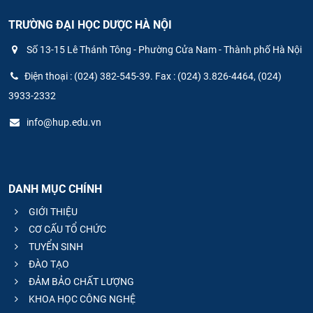
TRƯỜNG ĐẠI HỌC DƯỢC HÀ NỘI
Số 13-15 Lê Thánh Tông - Phường Cửa Nam - Thành phố Hà Nội
Điện thoại : (024) 382-545-39. Fax : (024) 3.826-4464, (024)
3933-2332
info@hup.edu.vn
DANH MỤC CHÍNH
GIỚI THIỆU
CƠ CẤU TỔ CHỨC
TUYỂN SINH
ĐÀO TẠO
ĐẢM BẢO CHẤT LƯỢNG
KHOA HỌC CÔNG NGHỆ