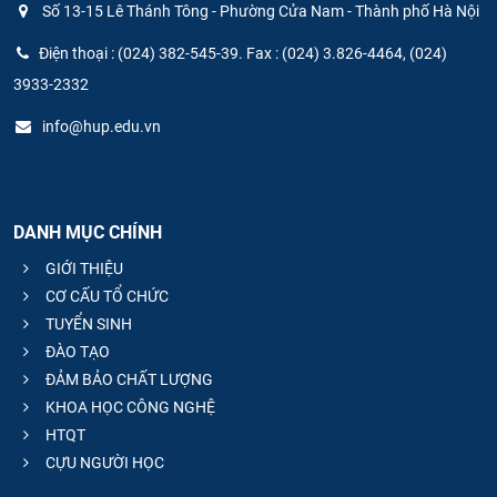
Số 13-15 Lê Thánh Tông - Phường Cửa Nam - Thành phố Hà Nội
Điện thoại : (024) 382-545-39. Fax : (024) 3.826-4464, (024)
3933-2332
info@hup.edu.vn
DANH MỤC CHÍNH
GIỚI THIỆU
CƠ CẤU TỔ CHỨC
TUYỂN SINH
ĐÀO TẠO
ĐẢM BẢO CHẤT LƯỢNG
KHOA HỌC CÔNG NGHỆ
HTQT
CỰU NGƯỜI HỌC