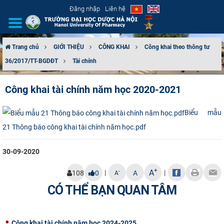
Đăng nhập
Liên hệ
Trang chủ
GIỚI THIỆU
CÔNG KHAI
Công khai theo thông tư
36/2017/TT-BGDĐT
Tài chính
GIỚI THIỆU
Công khai tài chính năm học 2020-2021
CƠ CẤU TỔ CHỨC
Biểu mẫu
TUYỂN SINH
21 Thông báo công khai tài chính năm học.pdf
ĐÀO TẠO
30-09-2020
ĐẢM BẢO CHẤT LƯỢNG
+
A
|
|
-
108
0
A
A
KHOA HỌC CÔNG NGHỆ
CÓ THỂ BẠN QUAN TÂM
HTQT
Công khai tài chính năm học 2024-2025