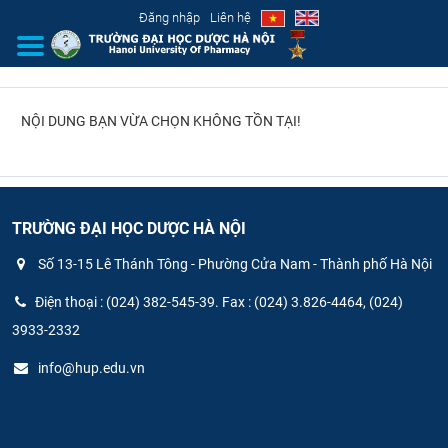
Đăng nhập
Liên hệ
NỘI DUNG BẠN VỪA CHỌN KHÔNG TỒN TẠI!
GIỚI THIỆU
CƠ CẤU TỔ CHỨC
TUYỂN SINH
TRƯỜNG ĐẠI HỌC DƯỢC HÀ NỘI
Số 13-15 Lê Thánh Tông - Phường Cửa Nam - Thành phố Hà Nội
ĐÀO TẠO
Điện thoại : (024) 382-545-39. Fax : (024) 3.826-4464, (024)
ĐẢM BẢO CHẤT LƯỢNG
3933-2332
info@hup.edu.vn
KHOA HỌC CÔNG NGHỆ
HTQT