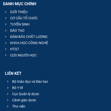
DANH MỤC CHÍNH
CỰU NGƯỜI HỌC
GIỚI THIỆU
CƠ CẤU TỔ CHỨC
TUYỂN SINH
ĐÀO TẠO
ĐẢM BẢO CHẤT LƯỢNG
KHOA HỌC CÔNG NGHỆ
HTQT
CỰU NGƯỜI HỌC
LIÊN KẾT
Bộ Giáo dục và Đào tạo
Bộ Y tế
Cục Quản lý dược
Cảnh giác dược
Thư viện