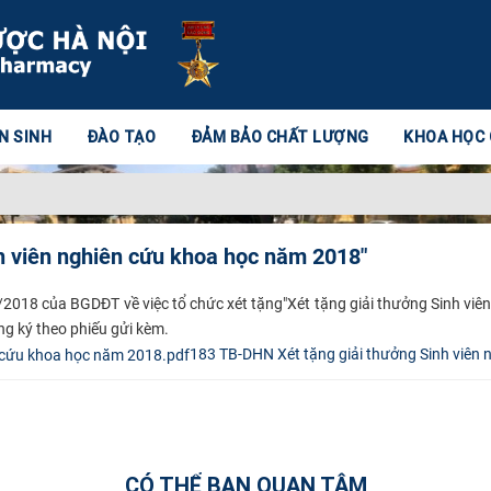
N SINH
ĐÀO TẠO
ĐẢM BẢO CHẤT LƯỢNG
KHOA HỌC
h viên nghiên cứu khoa học năm 2018"
18 của BGDĐT về việc tổ chức xét tặng"Xét tặng giải thưởng Sinh viên
g ký theo phiếu gửi kèm.
183 TB-DHN Xét tặng giải thưởng Sinh viên
CÓ THỂ BẠN QUAN TÂM