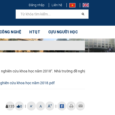
Đăng nhập
Liên hệ
 CÔNG NGHỆ
HTQT
CỰU NGƯỜI HỌC
 nghiên cứu khoa học năm 2018". Nhà trường đề nghị
 nghiên cứu khoa học năm 2018.pdf
+
A
|
|
-
135
0
A
A