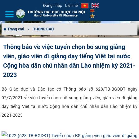
Đăng nhập
Liên hệ
Trang chủ
THÔNG BÁO
GIỚI THIỆU
Thông báo về việc tuyển chọn bổ sung giảng
viên, giáo viên đi giảng dạy tiếng Việt tại nước
CƠ CẤU TỔ CHỨC
Cộng hòa dân chủ nhân dân Lào nhiệm kỳ 2021-
TUYỂN SINH
2023
ĐÀO TẠO
​Bộ Giáo dục và Đào tạo có Thông báo số 628/TB-BGDĐT ngày
02/7/2021 về việc tuyển chọn bổ sung giảng viên, giáo viên đi giảng
ĐẢM BẢO CHẤT LƯỢNG
dạy tiếng Việt tại nước Cộng hòa dân chủ nhân dân Lào nhiệm kỳ
2021-2023​
KHOA HỌC CÔNG NGHỆ
HTQT