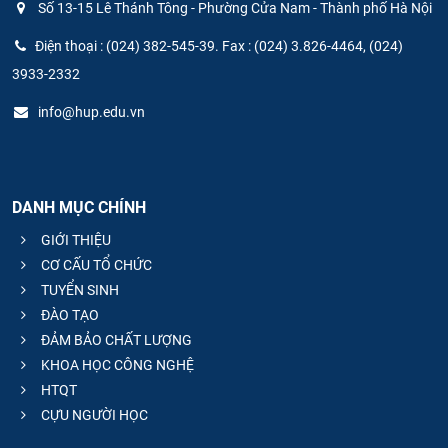
Số 13-15 Lê Thánh Tông - Phường Cửa Nam - Thành phố Hà Nội
Điện thoại : (024) 382-545-39. Fax : (024) 3.826-4464, (024)
3933-2332
info@hup.edu.vn
DANH MỤC CHÍNH
GIỚI THIỆU
CƠ CẤU TỔ CHỨC
TUYỂN SINH
ĐÀO TẠO
ĐẢM BẢO CHẤT LƯỢNG
KHOA HỌC CÔNG NGHỆ
HTQT
CỰU NGƯỜI HỌC