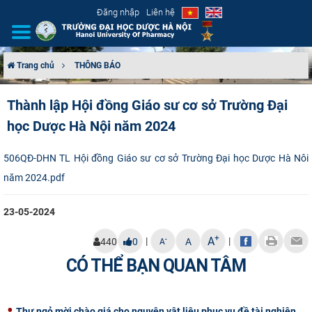
Đăng nhập
Liên hệ
Trang chủ
THÔNG BÁO
GIỚI THIỆU
Thành lập Hội đồng Giáo sư cơ sở Trường Đại
học Dược Hà Nội năm 2024
CƠ CẤU TỔ CHỨC
TUYỂN SINH
506QĐ-DHN TL Hội đồng Giáo sư cơ sở Trường Đại học Dược Hà Nôi
năm 2024.pdf
ĐÀO TẠO
23-05-2024
ĐẢM BẢO CHẤT LƯỢNG
+
A
|
|
-
440
0
A
A
KHOA HỌC CÔNG NGHỆ
CÓ THỂ BẠN QUAN TÂM
HTQT
Thư ngỏ mời chào giá cho nguyên vật liệu phục vụ đề tài nghiên