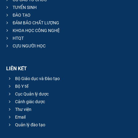
TUYỂN SINH
ĐÀO TẠO
ĐẢM BẢO CHẤT LƯỢNG
KHOA HỌC CÔNG NGHỆ
HTQT
CỰU NGƯỜI HỌC
LIÊN KẾT
Bộ Giáo dục và Đào tạo
Bộ Y tế
Cục Quản lý dược
Cảnh giác dược
Thư viện
Email
Quản lý đào tạo