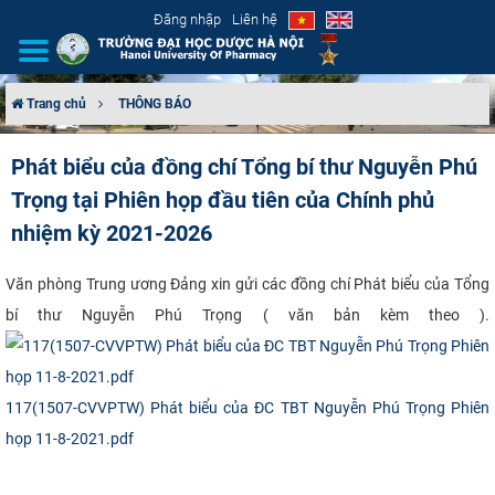
Đăng nhập
Liên hệ
Trang chủ
THÔNG BÁO
GIỚI THIỆU
Phát biểu của đồng chí Tổng bí thư Nguyễn Phú
Trọng tại Phiên họp đầu tiên của Chính phủ
CƠ CẤU TỔ CHỨC
nhiệm kỳ 2021-2026
TUYỂN SINH
​Văn phòng Trung ương Đảng xin gửi các đồng chí Phát biểu của Tổng
ĐÀO TẠO
bí thư Nguyễn Phú Trọng ( văn bản kèm theo ).
ĐẢM BẢO CHẤT LƯỢNG
117(1507-CVVPTW) Phát biểu của ĐC TBT Nguyễn Phú Trọng Phiên
KHOA HỌC CÔNG NGHỆ
họp 11-8-2021.pdf
HTQT