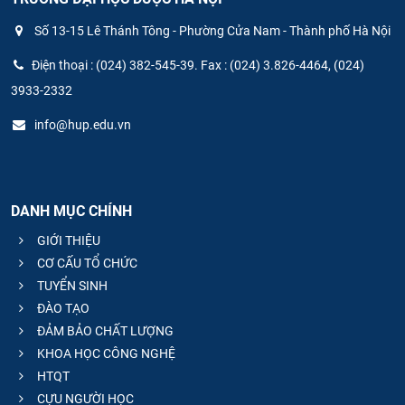
Số 13-15 Lê Thánh Tông - Phường Cửa Nam - Thành phố Hà Nội
Điện thoại : (024) 382-545-39. Fax : (024) 3.826-4464, (024)
3933-2332
info@hup.edu.vn
DANH MỤC CHÍNH
GIỚI THIỆU
CƠ CẤU TỔ CHỨC
TUYỂN SINH
ĐÀO TẠO
ĐẢM BẢO CHẤT LƯỢNG
KHOA HỌC CÔNG NGHỆ
HTQT
CỰU NGƯỜI HỌC