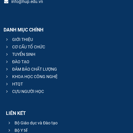
info@hup.edu.vn
DANH MỤC CHÍNH
GIỚI THIỆU
CƠ CẤU TỔ CHỨC
TUYỂN SINH
ĐÀO TẠO
ĐẢM BẢO CHẤT LƯỢNG
KHOA HỌC CÔNG NGHỆ
HTQT
CỰU NGƯỜI HỌC
LIÊN KẾT
Bộ Giáo dục và Đào tạo
Bộ Y tế