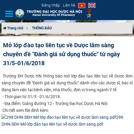
Đăng nhập
Liên hệ
Trang chủ
THÔNG BÁO
GIỚI THIỆU
Mở lớp đào tạo liên tục về Dược lâm sàng
chuyên đề "Đánh giá sử dụng thuốc" từ ngày
CƠ CẤU TỔ CHỨC
31/5-01/6/2018
TUYỂN SINH
​
Trường ĐH Dược HN thông báo mở lớp đào tạo liên tục về Dược lâm
ĐÀO TẠO
sàng chuyên đề "Đánh giá sử dụng thuốc" dành cho các dược sĩ, bác sĩ
đang làm việc tại bệnh viện, nhà thuốc, đơn vị trong ngành Y tế.
- Thời gian từ 31/5 - 01/6/2018.
ĐẢM BẢO CHẤT LƯỢNG
- Địa điểm: Giảng đường 12 - Trường Đại học Dược Hà Nội
Chi tiết xem file đính kèm:
KHOA HỌC CÔNG NGHỆ
298
DHN-SĐH Mở lớp đào tạo liên tục về dược lâm sàng.pdf
HTQT