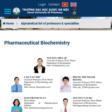
Login
Contact
Home
Alphabetical list of professors & specialities
INTRODUCTION
Pharmaceutical Biochemistry
ORGANIZATIONAL STRUCTURE
NEWS
EDUCATION & TRAINING
SCIENTIFIC RESEARCH
INTERNATIONAL COOPERATION