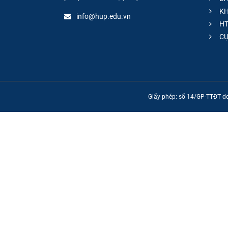
KH
info@hup.edu.vn
HT
CƯ
Giấy phép: số 14/GP-TTĐT do