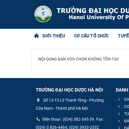
GIỚI THIỆU
CƠ CẤU TỔ CHỨC
TUYỂ
NỘI DUNG BẠN VỪA CHỌN KHÔNG TỒN TẠI!
TRƯỜNG ĐẠI HỌC DƯỢC HÀ NỘI
DANH
GI
Số 13-15 Lê Thánh Tông - Phường
CƠ
Cửa Nam - Thành phố Hà Nội
TU
Điện thoại : (024) 382-545-39. Fax :
ĐÀ
(024) 3.826-4464, (024) 3933-2332
ĐẢ