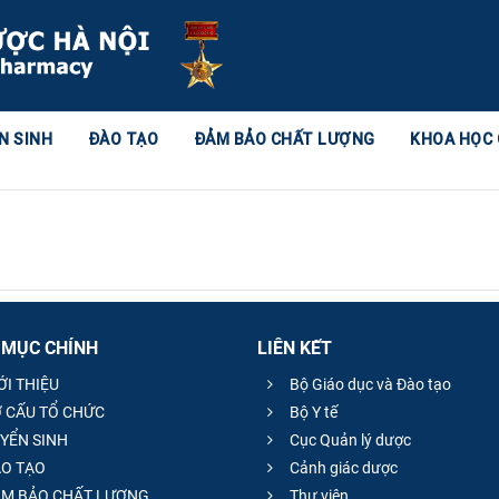
N SINH
ĐÀO TẠO
ĐẢM BẢO CHẤT LƯỢNG
KHOA HỌC
 MỤC CHÍNH
LIÊN KẾT
ỚI THIỆU
Bộ Giáo dục và Đào tạo
 CẤU TỔ CHỨC
Bộ Y tế
YỂN SINH
Cục Quản lý dược
O TẠO
Cảnh giác dược
M BẢO CHẤT LƯỢNG
Thư viện