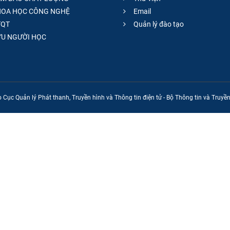
OA HỌC CÔNG NGHỆ
Email
QT
Quản lý đào tạo
̣U NGƯỜI HỌC
 Cục Quản lý Phát thanh, Truyền hình và Thông tin điện tử - Bộ Thông tin và Truy