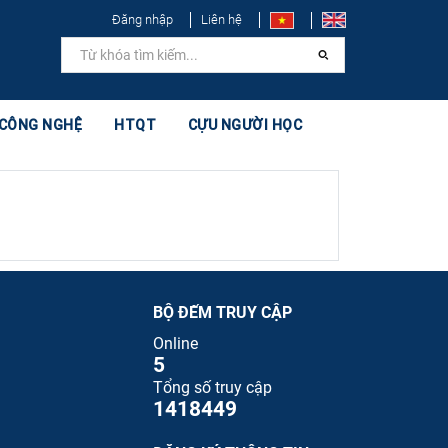
Đăng nhập
Liên hệ
 CÔNG NGHỆ
HTQT
CỰU NGƯỜI HỌC
BỘ ĐẾM TRUY CẬP
Online
5
Tổng số truy cập
1418449