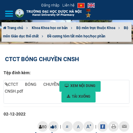
Đăng nhập
Liên hệ
Trang chủ
Khoa Khoa học cơ bản
Bộ môn trực thuộc Khoa
Bộ
môn Giáo dục thể chất
Đề cương tóm tắt môn học/học phần
GIỚI THIỆU
CƠ CẤU TỔ CHỨC
CTCT BÓNG CHUYỀN CNSH
TUYỂN SINH
Tệp đính kèm:
ĐÀO TẠO
CTCT BÓNG CHUYỀN
XEM NỘI DUNG
CNSH.pdf
ĐẢM BẢO CHẤT LƯỢNG
TẢI XUỐNG
KHOA HỌC CÔNG NGHỆ
02-12-2022
HTQT
+
A
|
|
-
80
8
A
A