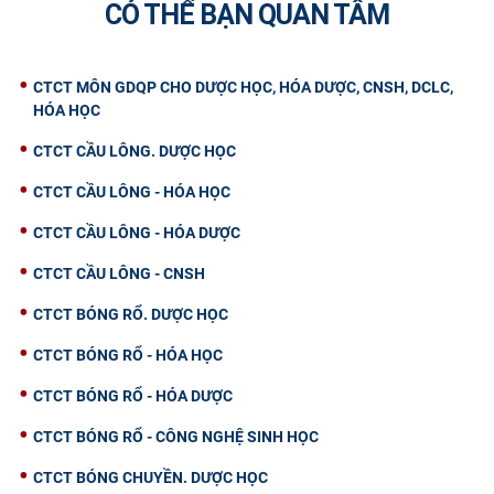
CÓ THỂ BẠN QUAN TÂM
CỰU NGƯỜI HỌC
CTCT MÔN GDQP CHO DƯỢC HỌC, HÓA DƯỢC, CNSH, DCLC,
HÓA HỌC
CTCT CẦU LÔNG. DƯỢC HỌC
CTCT CẦU LÔNG - HÓA HỌC
CTCT CẦU LÔNG - HÓA DƯỢC
CTCT CẦU LÔNG - CNSH
CTCT BÓNG RỔ. DƯỢC HỌC
CTCT BÓNG RỔ - HÓA HỌC
CTCT BÓNG RỔ - HÓA DƯỢC
CTCT BÓNG RỔ - CÔNG NGHỆ SINH HỌC
CTCT BÓNG CHUYỀN. DƯỢC HỌC