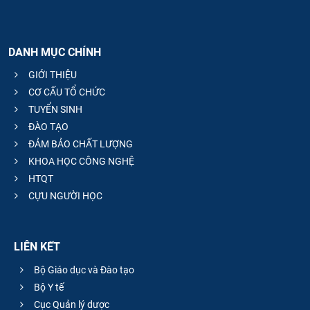
DANH MỤC CHÍNH
GIỚI THIỆU
CƠ CẤU TỔ CHỨC
TUYỂN SINH
ĐÀO TẠO
ĐẢM BẢO CHẤT LƯỢNG
KHOA HỌC CÔNG NGHỆ
HTQT
CỰU NGƯỜI HỌC
LIÊN KẾT
Bộ Giáo dục và Đào tạo
Bộ Y tế
Cục Quản lý dược