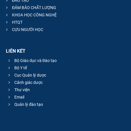
ĐÀO TẠO
ĐẢM BẢO CHẤT LƯỢNG
KHOA HỌC CÔNG NGHỆ
HTQT
CỰU NGƯỜI HỌC
LIÊN KẾT
Bộ Giáo dục và Đào tạo
Bộ Y tế
Cục Quản lý dược
Cảnh giác dược
Thư viện
Email
Quản lý đào tạo