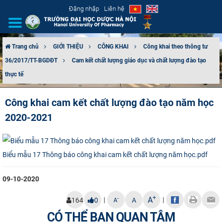
Đăng nhập
Liên hệ
Trang chủ
GIỚI THIỆU
CÔNG KHAI
Công khai theo thông tư
36/2017/TT-BGDĐT
Cam kết chất lượng giáo dục và chất lượng đào tạo
GIỚI THIỆU
thực tế
CƠ CẤU TỔ CHỨC
Công khai cam kết chất lượng đào tạo năm học
TUYỂN SINH
2020-2021
ĐÀO TẠO
Biểu mẫu 17 Thông báo công khai cam kết chất lượng năm học.pdf
ĐẢM BẢO CHẤT LƯỢNG
09-10-2020
KHOA HỌC CÔNG NGHỆ
+
A
|
|
-
164
0
A
A
HTQT
CÓ THỂ BẠN QUAN TÂM